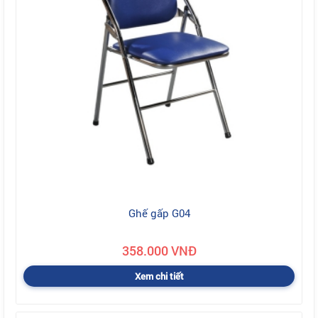
Ghế gấp G04
358.000 VNĐ
Xem chi tiết