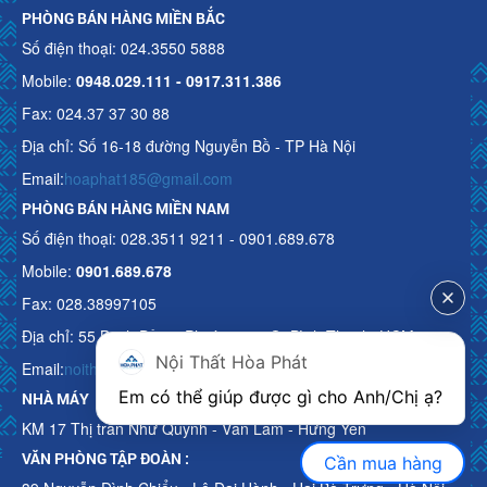
PHÒNG BÁN HÀNG MIỀN BẮC
Số điện thoại: 024.3550 5888
Mobile:
0948.029.111 - 0917.311.386
Fax: 024.37 37 30 88
Địa chỉ: Số 16-18 đường Nguyễn Bồ - TP Hà Nội
Email:
hoaphat185@gmail.com
PHÒNG BÁN HÀNG MIỀN NAM
Số điện thoại: 028.3511 9211 - 0901.689.678
Mobile:
0901.689.678
Fax: 028.38997105
Địa chỉ: 55 Bạch Đằng, Phường 15, Q. Bình Thạnh, HCM
Nội Thất Hòa Phát
Email:
noithathoaphattot@gmail.com
Em có thể giúp được gì cho Anh/Chị ạ? 
NHÀ MÁY
KM 17 Thị trấn Như Quỳnh - Văn Lâm - Hưng Yên
VĂN PHÒNG TẬP ĐOÀN :
Cần mua hàng