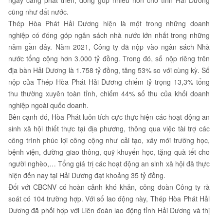
ngày càng phát triển, đóng góp nhiều hơn cho tỉnh Hải Dương
cũng như đất nước.
Thép Hòa Phát Hải Dương hiện là một trong những doanh
nghiệp có đóng góp ngân sách nhà nước lớn nhất trong những
năm gần đây. Năm 2021, Công ty đã nộp vào ngân sách Nhà
nước tổng cộng hơn 3.000 tỷ đồng. Trong đó, số nộp riêng trên
địa bàn Hải Dương là 1.758 tỷ đồng, tăng 53% so với cùng kỳ. Số
nộp của Thép Hòa Phát Hải Dương chiếm tỷ trọng 13,3% tổng
thu thường xuyên toàn tỉnh, chiếm 44% số thu của khối doanh
nghiệp ngoài quốc doanh.
Bên cạnh đó, Hòa Phát luôn tích cực thực hiện các hoạt động an
sinh xã hội thiết thực tại địa phương, thông qua việc tài trợ các
công trình phúc lợi công cộng như cải tạo, xây mới trường học,
bệnh viện, đường giao thông, quỹ khuyến học, tặng quà tết cho
người nghèo,… Tổng giá trị các hoạt động an sinh xã hội đã thực
hiện đến nay tại Hải Dương đạt khoảng 35 tỷ đồng.
Đối với CBCNV có hoàn cảnh khó khăn, công đoàn Công ty rà
soát có 104 trường hợp. Với số lao động này, Thép Hòa Phát Hải
Dương đã phối hợp với Liên đoàn lao động tỉnh Hải Dương và thị