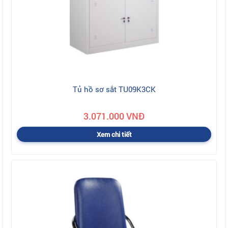
Tủ hồ sơ sắt TU09K3CK
3.071.000 VNĐ
Xem chi tiết