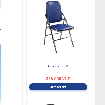
y
Ghế gấp G04
358.000 VNĐ
Xem chi tiết