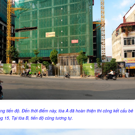
g tiến độ. Đến thời điểm này, tòa A đã hoàn thiện thi công kết cấu bê
 15, Tại tòa B, tiến độ cũng tương tự.