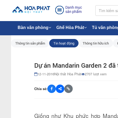
Danh mục
sản phẩm
Bàn văn phòng
Ghế Hòa Phát
Tủ văn phòn
Thông tin sản phẩm
Tin hoạt động
Thông tin hữu ích
Dự án Mandarin Garden 2 đã 
12-11-2016
Nội thất Hòa Phát
2707 lượt xem
Chia sẻ:
Giống như Khu phức hợp Manda