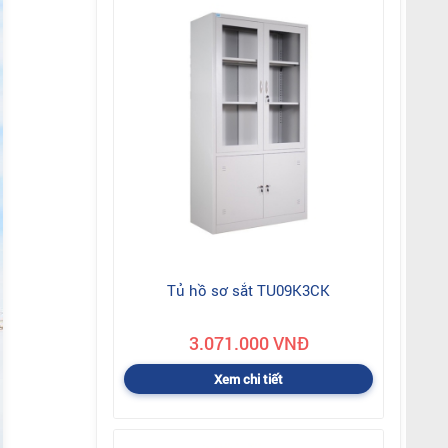
Tủ hồ sơ sắt TU09K3CK
3.071.000 VNĐ
Xem chi tiết