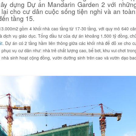
 xây dựng Dự án Mandarin Garden 2 với nhữn
lại cho cư dân cuộc sống tiện nghi và an toàn
đến tầng 15.
13.000m2 gồm 4 khối nhà cao tầng từ 17-30 tầng, với quy mô 640 că
à dịch vụ giáo dục. Tổng đầu tư của dự án khoảng 1.500 tỷ đồng, ch
át
. Dự án có 2 tầng hầm liên thông giữa các khối nhà để đỗ xe cho c
 phục vụ cư dân như: nhà trẻ chất lượng cao, bể bơi, khu vui chơi tron
ện, nhà sinh hoạt cộng đồng, vườn dưỡng sinh trên cao và vườn dạo ba