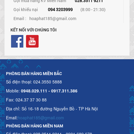
Gọi mua hàng KV Miền Nam
028.3511 9211
Gọi khiếu nại
094 3203999
(8:00 - 21:30)
Email :
hoaphat185@gmail.com
KẾT NỐI VỚI CHÚNG TÔI
PHÒNG BÁN HÀNG MIỀN BẮC
Số điện thoại: 024.3550 5888
Mobile:
0948.029.111 - 0917.311.386
Fax: 024.37 37 30 88
Địa chỉ: Số 16-18 đường Nguyễn Bồ - TP Hà Nội
Email:
hoaphat185@gmail.com
PHÒNG BÁN HÀNG MIỀN NAM