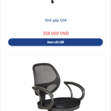
Ghế gấp G04
358.000 VNĐ
Xem chi tiết