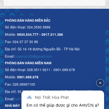
PHÒNG BÁN HÀNG MIỀN BẮC
Số điện thoại: 024.3550 5888
Mobile:
0934.534.777 - 0917.311.386
Fax: 024.37 37 30 88
Địa chỉ: Số 16-18 đường Nguyễn Bồ - TP Hà Nội
Email:
hoaphat185@gmail.com
PHÒNG BÁN HÀNG MIỀN NAM
Số điện thoại: 028.3511 9211 - 0901.689.678
Mobile:
0901.689.678
Fax: 028.38997105
Địa chỉ: 55 Bạch Đằng, Phường 15, Q. Bình Thạnh, HCM
Nội Thất Hòa Phát
Email:
noithathoaphattot@gmail.com
Em có thể giúp được gì cho Anh/Chị ạ? 
NHÀ MÁY