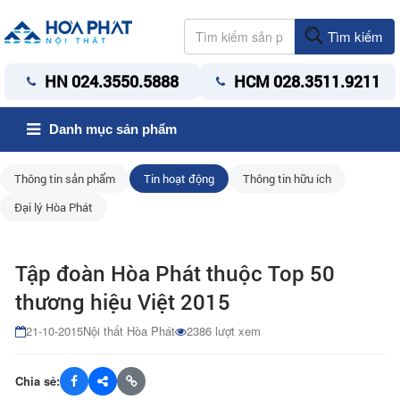
Tìm kiếm
HN 024.3550.5888
HCM 028.3511.9211
Danh mục sản phẩm
Thông tin sản phẩm
Tin hoạt động
Thông tin hữu ích
Đại lý Hòa Phát
Tập đoàn Hòa Phát thuộc Top 50
thương hiệu Việt 2015
21-10-2015
Nội thất Hòa Phát
2386 lượt xem
Chia sẻ: