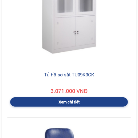
Tủ hồ sơ sắt TU09K3CK
3.071.000 VNĐ
Xem chi tiết