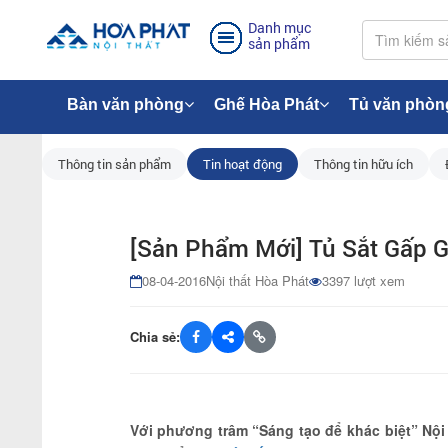
Danh mục
sản phẩm
Bàn văn phòng
Ghế Hòa Phát
Tủ văn phòn
Thông tin sản phẩm
Tin hoạt động
Thông tin hữu ích
[Sản Phẩm Mới] Tủ Sắt Gấp 
08-04-2016
Nội thất Hòa Phát
3397 lượt xem
Chia sẻ:
Với phương trâm “Sáng tạo để khác biệt” Nội