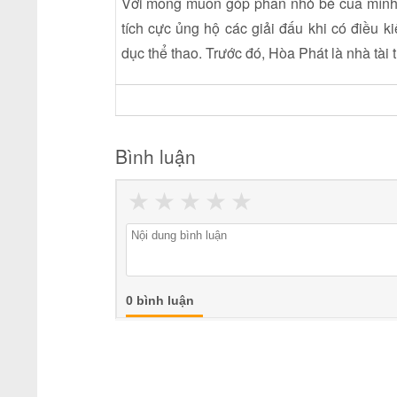
Với mong muốn góp phần nhỏ bé của mình 
tích cực ủng hộ các giải đấu khi có điều k
dục thể thao. Trước đó, Hòa Phát là nhà tài 
Bình luận
★
★
★
★
★
0 bình luận