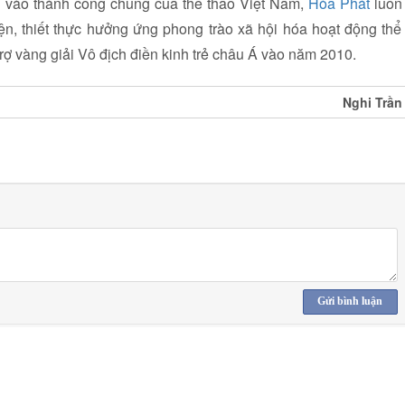
vào thành công chung của thể thao Việt Nam,
Hòa Phát
luôn
iện, thiết thực hưởng ứng phong trào xã hội hóa hoạt động thể
trợ vàng giải Vô địch điền kinh trẻ châu Á vào năm 2010.
Nghi Trần
Gửi bình luận