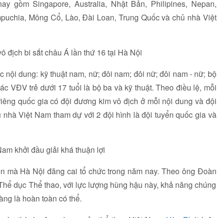
nay gồm Singapore, Australia, Nhật Bản, Philipines, Nepan,
mpuchia, Mông Cổ, Lào, Đài Loan, Trung Quốc và chủ nhà Việt
ô địch bi sắt châu Á lần thứ 16 tại Hà Nội
nội dung: kỹ thuật nam, nữ; đôi nam; đôi nữ; đôi nam - nữ; bộ
c VĐV trẻ dưới 17 tuổi là bộ ba và kỹ thuật. Theo điều lệ, mỗi
riêng quốc gia có đội đương kim vô địch ở mỗi nội dung và đội
nhà Việt Nam tham dự với 2 đội hình là đội tuyển quốc gia và
am khởi đầu giải khá thuận lợi
tiên mà Hà Nội đăng cai tổ chức trong năm nay. Theo ông Đoàn
Thể dục Thể thao, với lực lượng hùng hậu này, khả năng chúng
àng là hoàn toàn có thể.