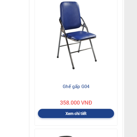
Ghế gấp G04
358.000 VNĐ
Xem chi tiết