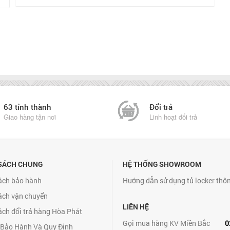
63 tỉnh thành
Đổi trả
Giao hàng tận nơi
Linh hoạt đổi trả
SÁCH CHUNG
HỆ THỐNG SHOWROOM
ách bảo hành
Hướng dẫn sử dụng tủ locker thô
ách vận chuyển
LIÊN HỆ
ách đổi trả hàng Hòa Phát
Gọi mua hàng KV Miền Bắc
0
 Bảo Hành Và Quy Định