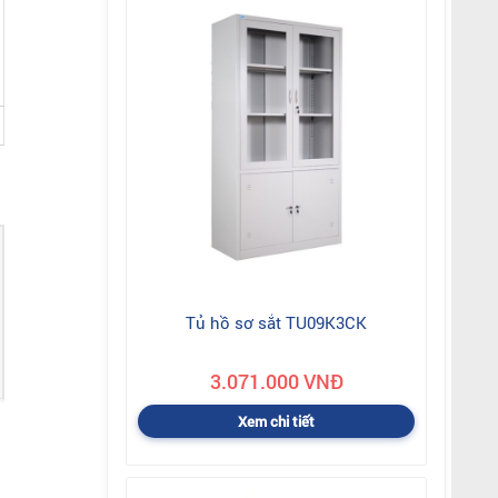
Tủ hồ sơ sắt TU09K3CK
3.071.000 VNĐ
Xem chi tiết