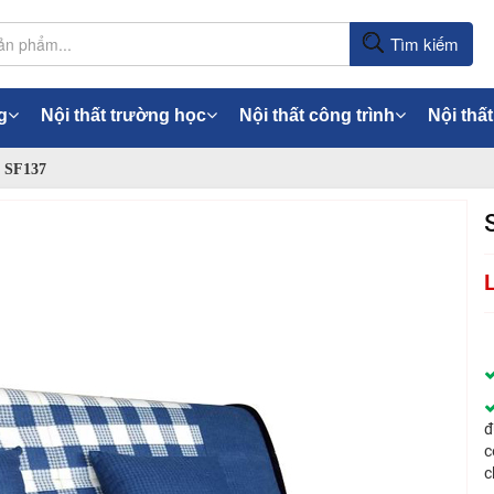
Tìm kiếm
g
Nội thất trường học
Nội thất công trình
Nội thất
h SF137
đ
c
c