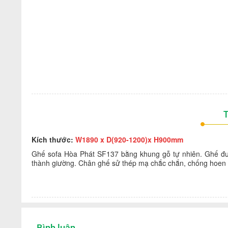
T
Kích thước:
W1890 x D(920-1200)x H900mm
Ghế sofa Hòa Phát SF137 bằng khung gỗ tự nhiên. Ghế đượ
thành giường. Chân ghế sử thép mạ chắc chắn, chống hoen g
Bình luận