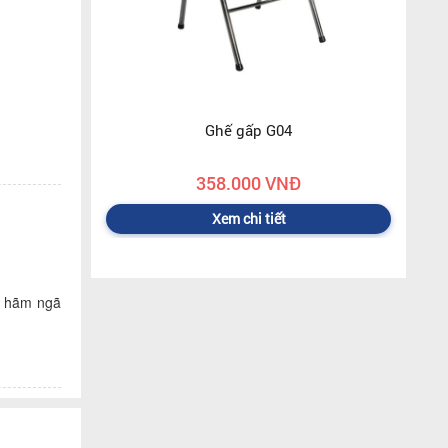
Ghế gấp G04
358.000 VNĐ
Xem chi tiết
ể hãm ngã