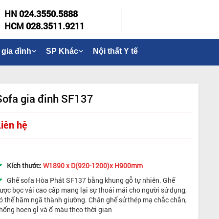
HN 024.3550.5888
HCM 028.3511.9211
 gia đình
SP Khác
Nội thất Y tế
Sofa gia đinh SF137
Liên hệ
Kích thước:
W1890 x D(920-1200)x H900mm
Ghế sofa Hòa Phát SF137 bằng khung gỗ tự nhiên. Ghế
ược bọc vải cao cấp mang lại sự thoải mái cho người sử dụng,
ó thể hãm ngã thành giường. Chân ghế sử thép mạ chắc chắn,
hống hoen gỉ và ố màu theo thời gian