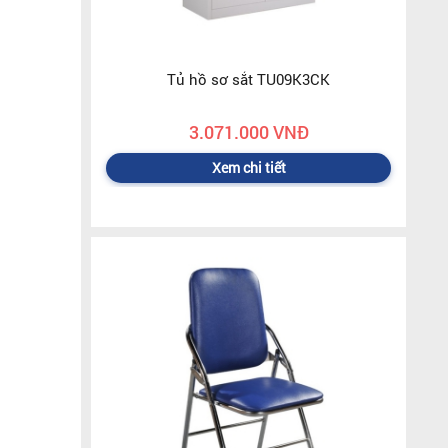
Tủ hồ sơ sắt TU09K3CK
3.071.000 VNĐ
Xem chi tiết