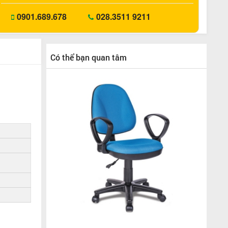
0901.689.678
028.3511 9211
Có thể bạn quan tâm