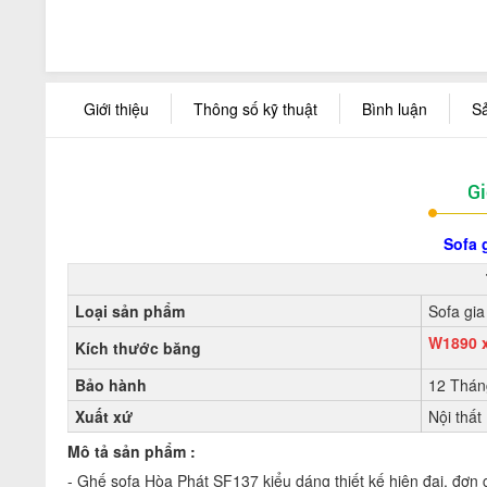
Giới thiệu
Thông số kỹ thuật
Bình luận
S
Gi
Sofa 
Loại sản phẩm
Sofa gia
W1890 
Kích thước băng
Bảo hành
12 Thán
Xuất xứ
Nội thất
Mô tả sản phẩm :
- Ghế sofa Hòa Phát
SF137
kiểu dáng thiết kế hiện đại, đơn 