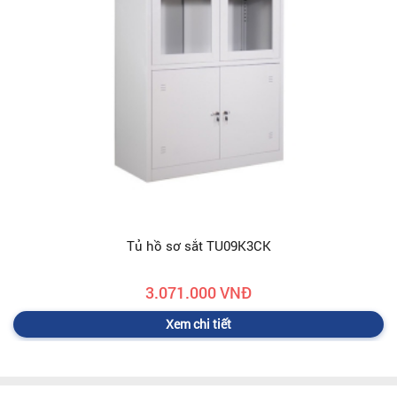
Tủ hồ sơ sắt TU09K3CK
3.071.000 VNĐ
Xem chi tiết