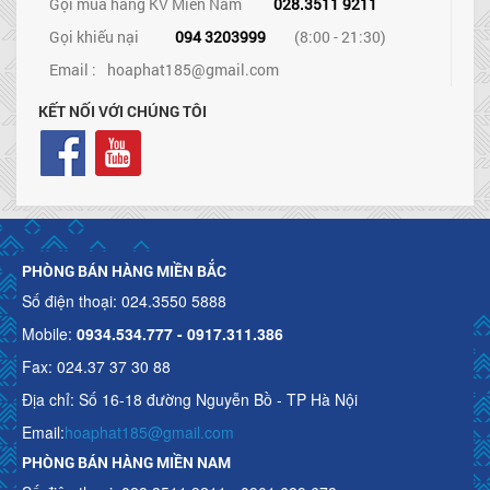
Gọi mua hàng KV Miền Nam
028.3511 9211
Gọi khiếu nại
094 3203999
(8:00 - 21:30)
Email :
hoaphat185@gmail.com
KẾT NỐI VỚI CHÚNG TÔI
PHÒNG BÁN HÀNG MIỀN BẮC
Số điện thoại: 024.3550 5888
Mobile:
0934.534.777 - 0917.311.386
Fax: 024.37 37 30 88
Địa chỉ: Số 16-18 đường Nguyễn Bồ - TP Hà Nội
Email:
hoaphat185@gmail.com
PHÒNG BÁN HÀNG MIỀN NAM