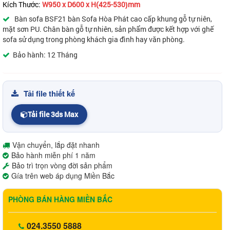
Kích Thước:
W950 x D600 x H(425-530
mm
)
Bàn sofa BSF21
bàn S
o
fa Hòa Phát
cao cấp khung gỗ tự niên,
mặt sơn PU. Chân bàn gỗ tự nhiên, sản phẩm được kết hợp với ghế
sofa
sử dụng trong phòng khách gia đình hay văn phòng.
Bảo hành: 12 Tháng
Tải file thiết kế
Tải file 3ds Max
Vận chuyển, lắp đặt nhanh
Bảo hành miễn phí 1 năm
Bảo trì trọn vòng đời sản phẩm
Gía trên web áp dụng Miền Bắc
PHÒNG BÁN HÀNG MIỀN BẮC
024.3550 5888