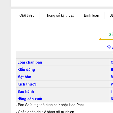
Giới thiệu
Thông số kỹ thuật
Bình luận
S
Gi
Kệ 
Loại chân bàn
C
Kiểu dáng
B
Mặt bàn
M
Kích thước
Bảo hành
1
Hãng sản xuất
N
- Bàn Sofa mặt gỗ hình chữ nhật Hòa Phát
- Chân ghép chữ V bằng gỗ tự nhiên