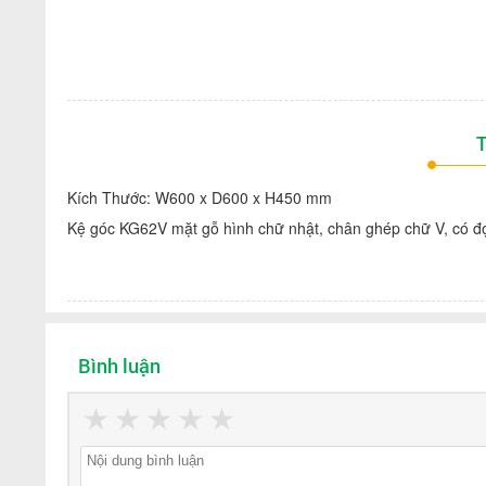
T
Kích Thước: W600 x D600 x H450 mm
Kệ góc KG62V mặt gỗ hình chữ nhật, chân ghép chữ V, có đ
Bình luận
★
★
★
★
★