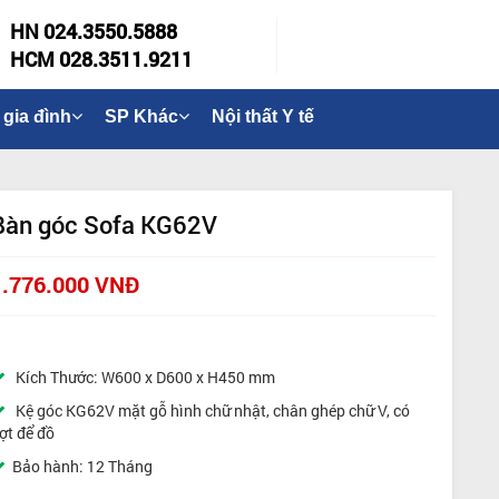
HN 024.3550.5888
HCM 028.3511.9211
 gia đình
SP Khác
Nội thất Y tế
Bàn góc Sofa KG62V
1.776.000 VNĐ
Kích Thước: W600 x D600 x H450 mm
Kệ góc KG62V mặt gỗ hình chữ nhật, chân ghép chữ V, có
ợt để đồ
Bảo hành: 12 Tháng