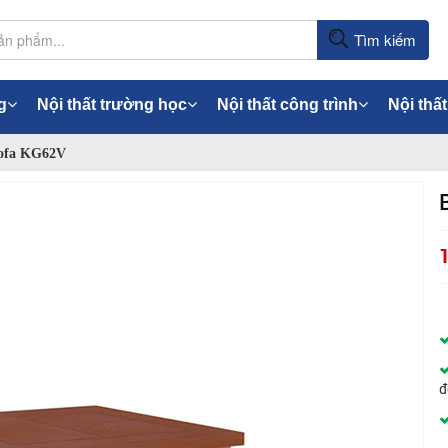
Tìm kiếm
g
Nội thất trường học
Nội thất công trình
Nội thất
ofa KG62V
đ