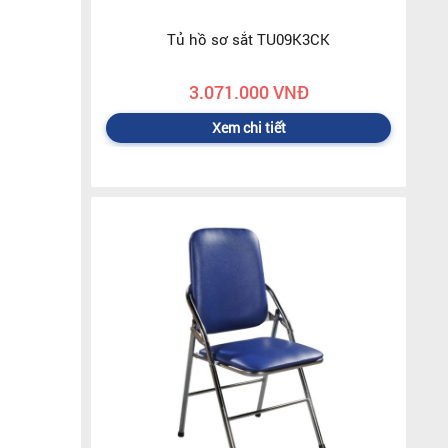
Tủ hồ sơ sắt TU09K3CK
3.071.000 VNĐ
Xem chi tiết