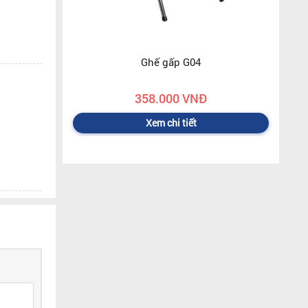
Ghế gấp G04
358.000 VNĐ
Xem chi tiết