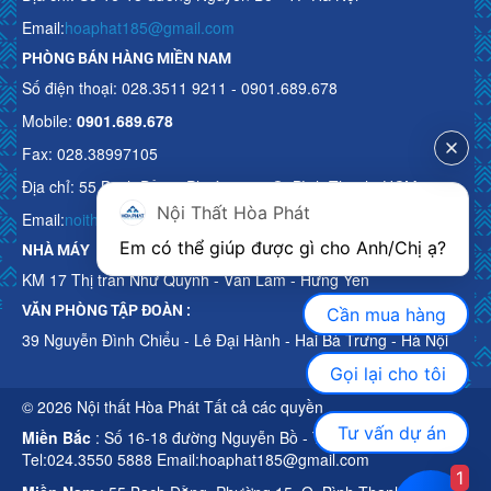
Email:
hoaphat185@gmail.com
PHÒNG BÁN HÀNG MIỀN NAM
Số điện thoại: 028.3511 9211 - 0901.689.678
Mobile:
0901.689.678
Fax: 028.38997105
Địa chỉ: 55 Bạch Đằng, Phường 15, Q. Bình Thạnh, HCM
Nội Thất Hòa Phát
Email:
noithathoaphattot@gmail.com
Em có thể giúp được gì cho Anh/Chị ạ? 
NHÀ MÁY
KM 17 Thị trấn Như Quỳnh - Văn Lâm - Hưng Yên
VĂN PHÒNG TẬP ĐOÀN :
Cần mua hàng
39 Nguyễn Đình Chiểu - Lê Đại Hành - Hai Bà Trưng - Hà Nội
Gọi lại cho tôi
© 2026 Nội thất Hòa Phát Tất cả các quyền
Tư vấn dự án
Miền Bắc
: Số 16-18 đường Nguyễn Bồ - TP Hà Nội
Tel:024.3550 5888 Email:hoaphat185@gmail.com
1