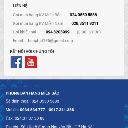
LIÊN HỆ
Gọi mua hàng KV Miền Bắc
024.3550 5888
Gọi mua hàng KV Miền Nam
028.3511 9211
Gọi khiếu nại
094 3203999
(8:00 - 21:30)
Email :
hoaphat185@gmail.com
KẾT NỐI VỚI CHÚNG TÔI
PHÒNG BÁN HÀNG MIỀN BẮC
Số điện thoại: 024.3550 5888
Mobile:
0934.534.777 - 0917.311.386
Fax: 024.37 37 30 88
Địa chỉ: Số 16-18 đường Nguyễn Bồ - TP Hà Nội