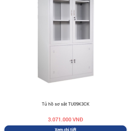
Tủ hồ sơ sắt TU09K3CK
3.071.000 VNĐ
Xem chi tiết