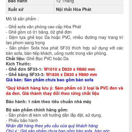
Bảo hành
12 Tháng
Xuất xứ
Nội thất Hòa Phát
Mô tả sản phẩm :
- Ghế sofa văn phòng cao cấp Hòa Phát
- Ghế gồm có 01 băng, 02 ghế đơn
- Đệm tựa ghế bọc Da hoặc PVC, nhiều đường may trang trí
tạo phom sang trọng
- Sản phẩm Sofa hòa phát SF33 thích hợp sử dụng với các
bàn sofa, bàn tiếp khách, uống nước trong văn phòng.
Chất liệu:
Ghế Bọc PVC hoặc Da
Kích Thước:
- Ghế đơn SF33-1:
W1010 x D820 x H880 mm
- Ghế băng SF33-3:
W1830 x D820 x H880 mm
Giá bán: Sản phẩm chưa bao gồm bàn sofa
*Quý khách hàng lưu ý: Sảm phẩm có 2 loại là PVC đen và
da đen. Giá thành thay đổi theo từng chất liệu
Bảo hành: 1 năm theo tiêu chuẩn nhà máy
Bộ sản phẩm chính hãng gồm:
- Sản phẩm đi kèm với hướng dẫn lắp đặt, sử dụng.
- Phiếu bảo hành
Nhận đặt hàng theo yêu cầu của quý khách hàng
Chú ý : Giá sản phẩm chưa bao gồm bàn sofa, bàn góc.