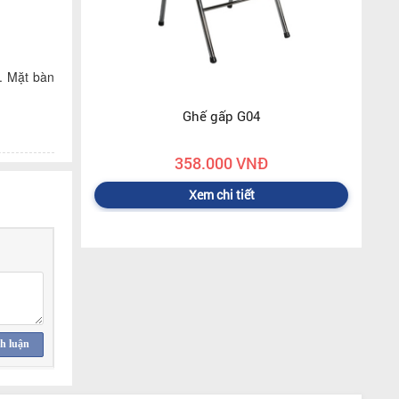
. Mặt bàn
Ghế gấp G04
358.000 VNĐ
Xem chi tiết
h luận