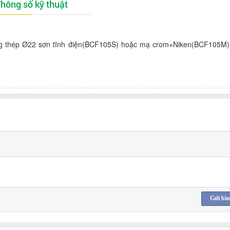
hông số kỹ thuật
g thép Ø22 sơn tĩnh điện(BCF105S) hoặc mạ crom+Niken(BCF105M)
Gửi bìn