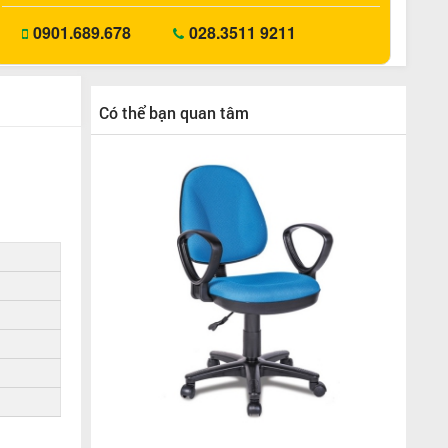
0901.689.678
028.3511 9211
Có thể bạn quan tâm