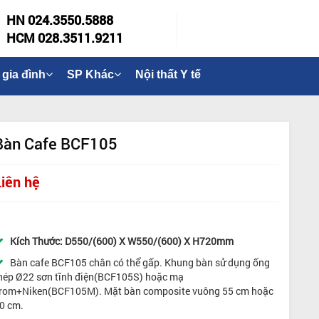
HN 024.3550.5888
HCM 028.3511.9211
 gia đình
SP Khác
Nội thất Y tế
Bàn Cafe BCF105
Liên hệ
Kích Thước:
D550/(600) X W550/(600) X H720mm
Bàn cafe BCF105 chân có thể gấp. Khung bàn sử dụng ống
hép Ø22 sơn tĩnh điện(BCF105S) hoặc mạ
rom+Niken(BCF105M). Mặt bàn composite vuông 55 cm hoặc
0 cm.