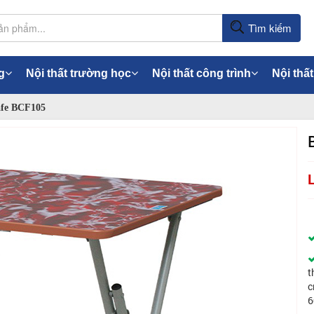
Tìm kiếm
g
Nội thất trường học
Nội thất công trình
Nội thất
fe BCF105
t
c
6