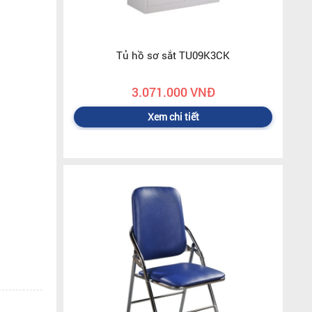
Tủ hồ sơ sắt TU09K3CK
3.071.000 VNĐ
Xem chi tiết