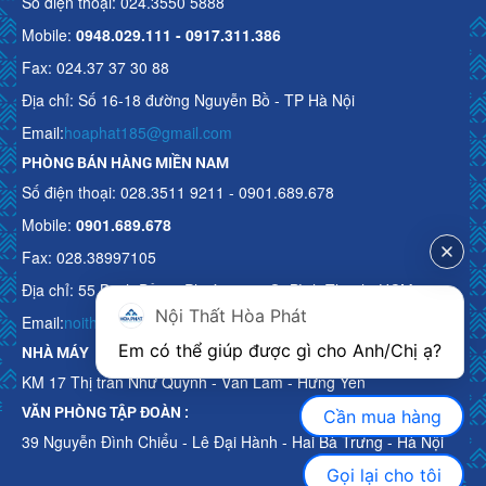
Số điện thoại: 024.3550 5888
Mobile:
0948.029.111 - 0917.311.386
Fax: 024.37 37 30 88
Địa chỉ: Số 16-18 đường Nguyễn Bồ - TP Hà Nội
Email:
hoaphat185@gmail.com
PHÒNG BÁN HÀNG MIỀN NAM
Số điện thoại: 028.3511 9211 - 0901.689.678
Mobile:
0901.689.678
Fax: 028.38997105
Địa chỉ: 55 Bạch Đằng, Phường 15, Q. Bình Thạnh, HCM
Nội Thất Hòa Phát
Email:
noithathoaphattot@gmail.com
Em có thể giúp được gì cho Anh/Chị ạ? 
NHÀ MÁY
KM 17 Thị trấn Như Quỳnh - Văn Lâm - Hưng Yên
VĂN PHÒNG TẬP ĐOÀN :
Cần mua hàng
39 Nguyễn Đình Chiểu - Lê Đại Hành - Hai Bà Trưng - Hà Nội
Gọi lại cho tôi