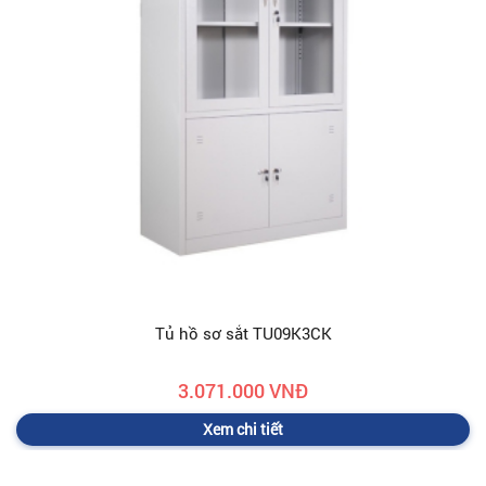
Tủ hồ sơ sắt TU09K3CK
3.071.000 VNĐ
Xem chi tiết