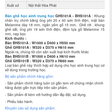
Xuất xứ
Nội thất Hòa Phát
Bàn ghế học sinh trung học
GHS101A - BHS101A
: Khung
chân trụ chính bằng ống phi 20 x 40 sơn tĩnh điện, mặt bàn
Melamine dày 18 mm, ngăn yếm gỗ 15 mm. Ghế rời , khung
ghế sắt, ống phi 19 sơn tĩnh điện, đệm tựa gỗ Melamine 15
mm, nẹp bọc
Kích thước :
Bàn BHS101A : W1000 x D400 x H550 mm
Ghế GHS101A : W320 x D375 x H610 mm
Ngoài ra, chúng tôi còn sản xuất loại kích thước khác
Bàn BHS101B : W1000 x D400 x H610 mm
Ghế GHS101B : W320 x D375 x H660 mm
Loại bàn ghế này thích hợp sử dụng cho học sinh trung học cơ
sở dùng trong trường học.
Bộ sản phẩm chính hãng gồm:
- Sản phẩm chính hãng luôn có gắn tem vỡ chứng nhận chính
hãng được gắn trực tiếp trên sản phẩm.
- Sản phẩm đi kèm với hướng dẫn lắp đặt, sử dụng.
- Phiếu bảo hành
.
Khuyến cáo sử dụng sản phẩm: