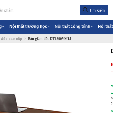
Tìm kiếm
g
Nội thất trường học
Nội thất công trình
Nội thất
 đốc cao cấp
Bàn giám đốc DT1890VM15
h
c