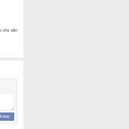
p cho sản
h luận