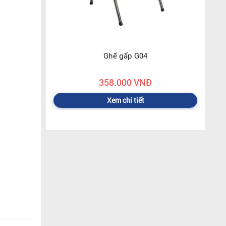
Ghế gấp G04
358.000 VNĐ
Xem chi tiết