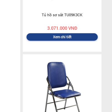
Tủ hồ sơ sắt TU09K3CK
3.071.000 VNĐ
Xem chi tiết