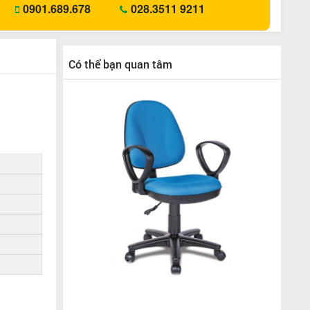
0901.689.678
028.3511 9211
Có thể bạn quan tâm