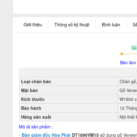
Giới thiệu
Thông số kỹ thuật
Bình luận
S
Gi
Bàn làm
Loại chân bàn
Chân gỗ
Mặt bàn
Gỗ Venee
Kích thước
W1800 x
Bảo hành
12 Thán
Hãng sản xuất
Nội thất
Mô t
ả sản phẩm :
-
Bàn giám đốc Hòa Phát
DT1890VM15
sử dụng gỗ Veneer