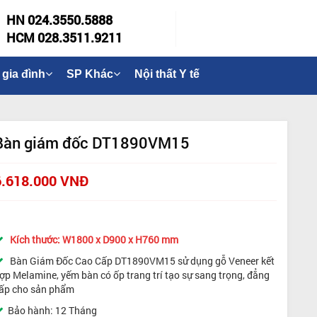
HN 024.3550.5888
HCM 028.3511.9211
 gia đình
SP Khác
Nội thất Y tế
Bàn giám đốc DT1890VM15
6.618.000 VNĐ
Kích thước: W1800 x D900 x H760 mm
Bàn Giám Đốc Cao Cấp DT1890VM15 sử dụng gỗ Veneer kết
ợp Melamine, yếm bàn có ốp trang trí tạo sự sang trọng, đẳng
ấp cho sản phẩm
Bảo hành: 12 Tháng