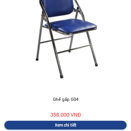
Ghế gấp G04
358.000 VNĐ
Xem chi tiết