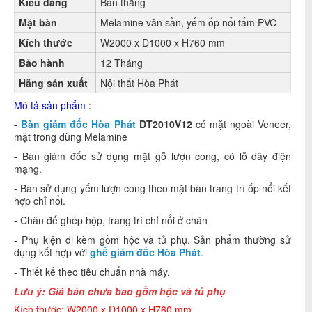
Kiểu dáng
Bàn thẳng
Mặt bàn
Melamine vân sần, yếm ốp nổi tấm PVC
Kích thước
W2000 x D1000 x H760 mm
Bảo hành
12 Tháng
Hãng sản xuất
Nội thất Hòa Phát
Mô tả sản phẩm :
-
Bàn giám đốc Hòa Phát
DT2010V12
có mặt ngoài Veneer,
mặt trong dùng Melamine
-
Bàn giám đốc sử dụng mặt gỗ lượn cong, có lỗ dây điện
mạng.
- Bàn sử dụng yếm lượn cong theo mặt bàn trang trí ốp nổi kết
hợp chỉ nổi.
- Chân đế ghép hộp, trang trí chỉ nổi ở chân
- Phụ kiện đi kèm gồm hộc và tủ phụ. Sản phẩm thường sử
dụng kết hợp với
ghế giám đốc Hòa Phát
.
- Thiết kế theo tiêu chuẩn nhà máy.
Lưu ý: Giá bán chưa bao gồm hộc và tủ phụ
Kích thước: W2000 x D1000 x H760 mm