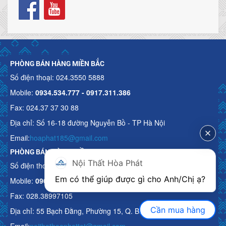
PHÒNG BÁN HÀNG MIỀN BẮC
Số điện thoại: 024.3550 5888
Mobile:
0934.534.777 - 0917.311.386
Fax: 024.37 37 30 88
Địa chỉ: Số 16-18 đường Nguyễn Bồ - TP Hà Nội
Email:
hoaphat185@gmail.com
PHÒNG BÁN HÀNG MIỀN NAM
Nội Thất Hòa Phát
Số điện thoại: 028.3511 9211 - 0901.689.678
Em có thể giúp được gì cho Anh/Chị ạ? 
Mobile:
0901.689.678
Fax: 028.38997105
Cần mua hàng
Địa chỉ: 55 Bạch Đằng, Phường 15, Q. Bình Thạnh, HCM
Email:
noithathoaphattot@gmail.com