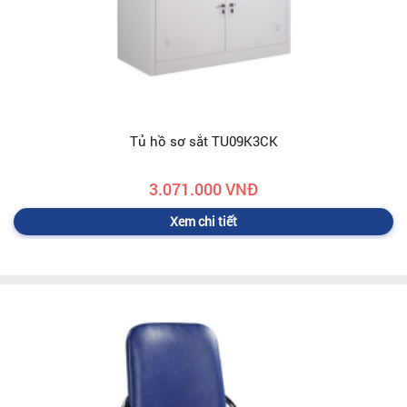
Tủ hồ sơ sắt TU09K3CK
3.071.000 VNĐ
Xem chi tiết