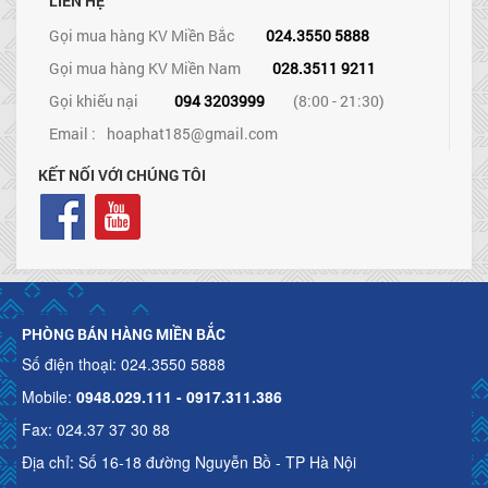
LIÊN HỆ
Gọi mua hàng KV Miền Bắc
024.3550 5888
Gọi mua hàng KV Miền Nam
028.3511 9211
Gọi khiếu nại
094 3203999
(8:00 - 21:30)
Email :
hoaphat185@gmail.com
KẾT NỐI VỚI CHÚNG TÔI
PHÒNG BÁN HÀNG MIỀN BẮC
Số điện thoại: 024.3550 5888
Mobile:
0948.029.111 - 0917.311.386
Fax: 024.37 37 30 88
Địa chỉ: Số 16-18 đường Nguyễn Bồ - TP Hà Nội