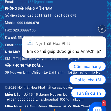
Email:
hoaphat185@gmail.com
PHÒNG BÁN HÀNG MIỀN NAM
Số điện thoại: 028.3511 9211 - 0901.689.678
Mobile:
0901.689.678
Fax: 028.38997105
Địa chỉ: 55 Bạch Đằng, Phường 15, Q. Bình Thạnh, HCM
Nội Thất Hòa Phát
Email:
noithathoaphattot@gmail.com
Em có thể giúp được gì cho Anh/Chị ạ? 
NHÀ MÁY
KM 17 Thị trấn Như Quỳnh - Văn Lâm - Hưng Yên
VĂN PHÒNG TẬP ĐOÀN :
Cần mua hàng
39 Nguyễn Đình Chiểu - Lê Đại Hành - Hai Bà Trưng - Hà Nội
Gọi lại cho tôi
© 2026 Nội thất Hòa Phát Tất cả các quyền
Tư vấn dự án
Miền Bắc
: Số 16-18 đường Nguyễn Bồ - TP Hà Nội
Tel:024.3550 5888 Email:hoaphat185@gmail.com
1
Miền Nam
: 55 Bạch Đằng, Phường 15, Q. Bình Thạnh, HCM