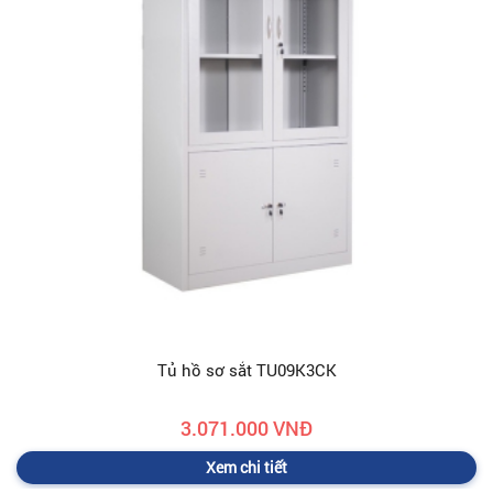
Tủ hồ sơ sắt TU09K3CK
3.071.000 VNĐ
Xem chi tiết