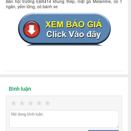
Bàn hội trường EBX414 khung thép, mặt gỗ Melamine, có 1
ngăn, yếm lửng, có bánh xe
Bình luận
★
★
★
★
★