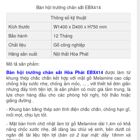
Bàn hội trường chân sắt EBX414
Thông số kỹ thuật
Kích thước
W1400 x D400 x H750 mm
Bảo hành
12 Tháng
Chất liệu
Gỗ công nghiệp
Hãng sản xuất
Nội thất Hòa Phát
Mô tả sản phẩm:
Bàn hội trường chân sắt Hòa Phát
EBX414
được làm từ
khung thép chắc chắn kết hợp với mặt gỗ Melamine cao cấp
chống trầy xước nhẹ, chống ẩm mốc, ... , với thiết kế đơn giản
nhưng đầy tính tiện lợi, là sản phẩm có mức giá tầm trung, là
lựa chọn hàng đầu cho các phòng hội nghị, hội thảo hoặc
giảng đường .
- Khung bàn bằng thép sơn tĩnh điện chắc chắn, chống hạn gỉ,
mối mọt, chịu lực tốt.
- Mặt bàn hình chữ nhật làm từ gỗ Melamine dài 1,4m có khả
năng chốc xước nhẹ, dễ dàng lau chùi vệ sinh, bên dưới có
ngăn để tài liệu tiện lợi (
bàn có 2 loại mặt: dầy 18mm và