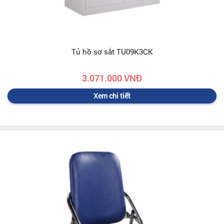
Tủ hồ sơ sắt TU09K3CK
3.071.000 VNĐ
Xem chi tiết