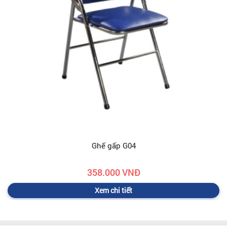
Ghế gấp G04
358.000 VNĐ
Xem chi tiết