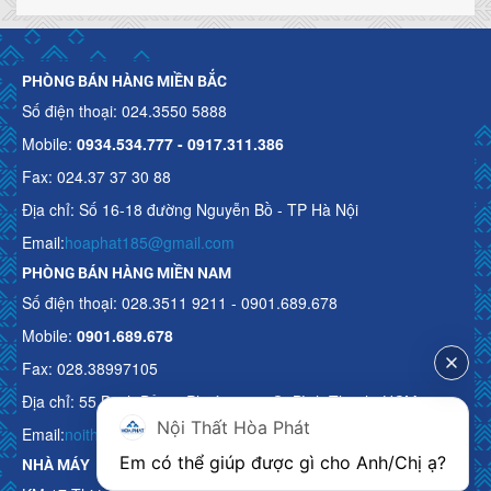
PHÒNG BÁN HÀNG MIỀN BẮC
Số điện thoại: 024.3550 5888
Mobile:
0934.534.777 - 0917.311.386
Fax: 024.37 37 30 88
Địa chỉ: Số 16-18 đường Nguyễn Bồ - TP Hà Nội
Email:
hoaphat185@gmail.com
PHÒNG BÁN HÀNG MIỀN NAM
Số điện thoại: 028.3511 9211 - 0901.689.678
Mobile:
0901.689.678
Fax: 028.38997105
Địa chỉ: 55 Bạch Đằng, Phường 15, Q. Bình Thạnh, HCM
Nội Thất Hòa Phát
Email:
noithathoaphattot@gmail.com
Em có thể giúp được gì cho Anh/Chị ạ? 
NHÀ MÁY