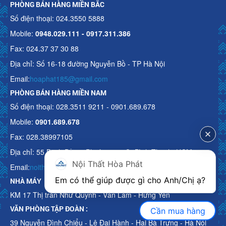
PHÒNG BÁN HÀNG MIỀN BẮC
Số điện thoại: 024.3550 5888
Mobile:
0948.029.111 - 0917.311.386
Fax: 024.37 37 30 88
Địa chỉ: Số 16-18 đường Nguyễn Bồ - TP Hà Nội
Email:
hoaphat185@gmail.com
PHÒNG BÁN HÀNG MIỀN NAM
Số điện thoại: 028.3511 9211 - 0901.689.678
Mobile:
0901.689.678
Fax: 028.38997105
Địa chỉ: 55 Bạch Đằng, Phường 15, Q. Bình Thạnh, HCM
Nội Thất Hòa Phát
Email:
noithathoaphattot@gmail.com
Em có thể giúp được gì cho Anh/Chị ạ? 
NHÀ MÁY
KM 17 Thị trấn Như Quỳnh - Văn Lâm - Hưng Yên
VĂN PHÒNG TẬP ĐOÀN :
Cần mua hàng
39 Nguyễn Đình Chiểu - Lê Đại Hành - Hai Bà Trưng - Hà Nội