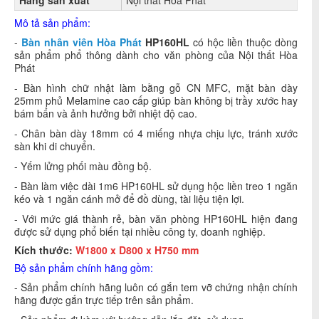
Hãng sản xuất
Nội thất Hòa Phát
Mô tả sản phẩm:
-
Bàn nhân viên Hòa Phát
HP160HL
có hộc liền thuộc dòng
sản phẩm phổ thông dành cho văn phòng của Nội thất Hòa
Phát
- Bàn hình chữ nhật làm bằng gỗ CN MFC, mặt bàn dày
25mm phủ Melamine cao cấp giúp bàn không bị trầy xước hay
bám bẩn và ảnh hưởng bởi nhiệt độ cao.
- Chân bàn dày 18mm có 4 miếng nhựa chịu lực, tránh xước
sàn khi di chuyển.
- Yếm lửng phối màu đồng bộ.
- Bàn làm việc dài 1m6 HP160HL sử dụng hộc liền treo 1 ngăn
kéo và 1 ngăn cánh mở để đồ dùng, tài liệu tiện lợi.
- Với mức giá thành rẻ, bàn văn phòng HP160HL hiện đang
được sử dụng phổ biến tại nhiều công ty, doanh nghiệp.
Kích thước:
W1800 x D800 x H750 mm
Bộ sản phẩm chính hãng gồm:
- Sản phẩm chính hãng luôn có gắn tem vỡ chứng nhận chính
hãng được gắn trực tiếp trên sản phẩm.