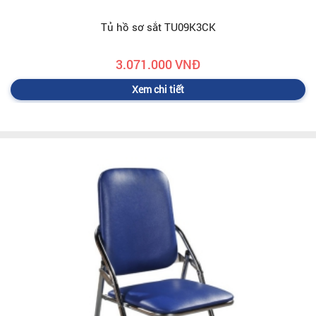
Tủ hồ sơ sắt TU09K3CK
3.071.000 VNĐ
Xem chi tiết