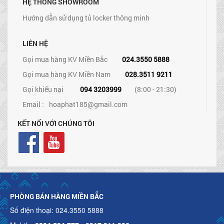
HỆ THỐNG SHOWROOM
Hướng dẫn sử dụng tủ locker thông minh
LIÊN HỆ
Gọi mua hàng KV Miền Bắc
024.3550 5888
Gọi mua hàng KV Miền Nam
028.3511 9211
Gọi khiếu nại
094 3203999
(8:00 - 21:30)
Email :
hoaphat185@gmail.com
KẾT NỐI VỚI CHÚNG TÔI
PHÒNG BÁN HÀNG MIỀN BẮC
Số điện thoại: 024.3550 5888