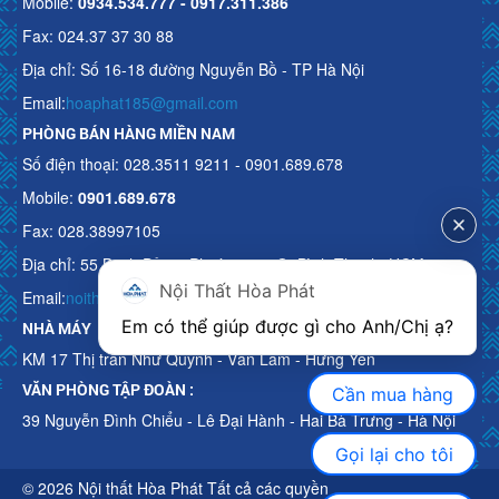
Mobile:
0934.534.777 - 0917.311.386
Fax: 024.37 37 30 88
Địa chỉ: Số 16-18 đường Nguyễn Bồ - TP Hà Nội
Email:
hoaphat185@gmail.com
PHÒNG BÁN HÀNG MIỀN NAM
Số điện thoại: 028.3511 9211 - 0901.689.678
Mobile:
0901.689.678
Fax: 028.38997105
Địa chỉ: 55 Bạch Đằng, Phường 15, Q. Bình Thạnh, HCM
Nội Thất Hòa Phát
Email:
noithathoaphattot@gmail.com
Em có thể giúp được gì cho Anh/Chị ạ? 
NHÀ MÁY
KM 17 Thị trấn Như Quỳnh - Văn Lâm - Hưng Yên
VĂN PHÒNG TẬP ĐOÀN :
Cần mua hàng
39 Nguyễn Đình Chiểu - Lê Đại Hành - Hai Bà Trưng - Hà Nội
Gọi lại cho tôi
© 2026 Nội thất Hòa Phát Tất cả các quyền