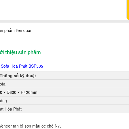
ản phẩm liên quan
ới thiệu sản phẩm
 Sofa Hòa Phát BSF50
5
Thông số kỹ thuật
ofa
0 x D600 x H420mm
háng
hất Hòa Phát
 Veneer tần bì sơn màu óc chó N7.