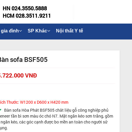
HN 024.3550.5888
HCM 028.3511.9211
 gia đình
SP Khác
Nội thất Y tế
Bàn sofa BSF505
5.722.000 VNĐ
ích Thước: W1200 x D600 x H420 mm
Bàn sofa Hòa Phát BSF505 chât liệu gỗ công nghiệp phủ
eneer tần bì sơn màu óc chó N7. Mặt ngăn kéo sơn trắng, gồm
 ngăn kéo, các góc cạnh được bo mền an toàn cho người sử
ụng.