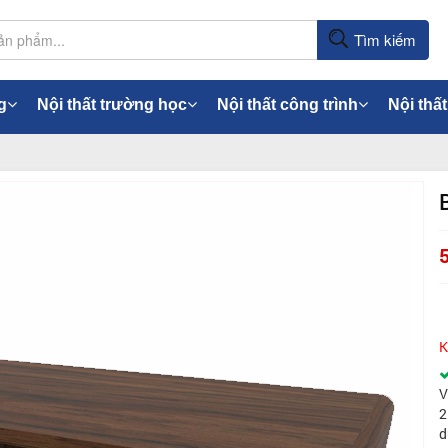
Tìm kiếm
g
Nội thất trường học
Nội thất công trình
Nội thất
K
V
2
d