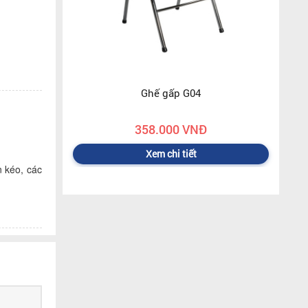
Ghế gấp G04
358.000 VNĐ
Xem chi tiết
 kéo, các