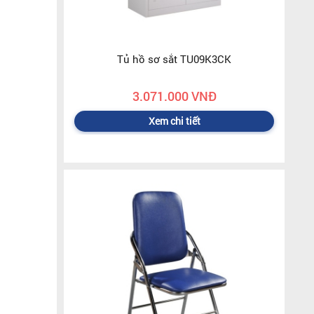
Tủ hồ sơ sắt TU09K3CK
3.071.000 VNĐ
Xem chi tiết