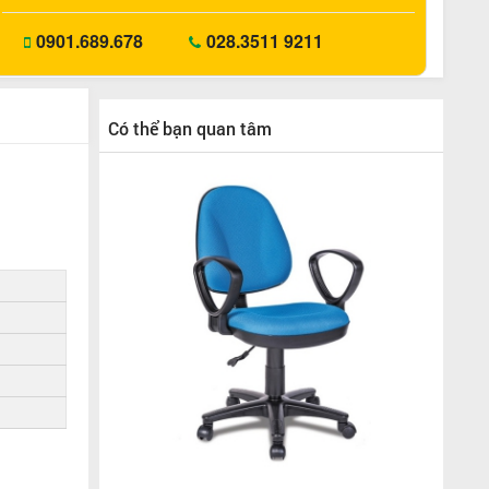
0901.689.678
028.3511 9211
Có thể bạn quan tâm