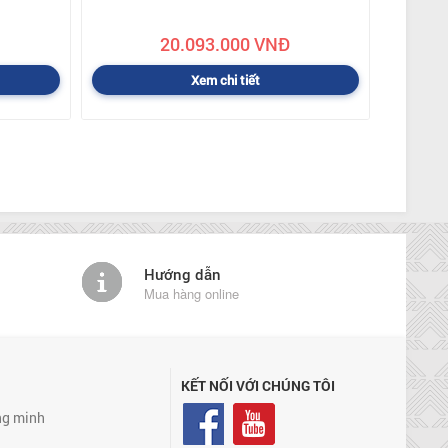
20.093.000 VNĐ
Xem chi tiết
Hướng dẫn
Mua hàng online
KẾT NỐI VỚI CHÚNG TÔI
ng minh