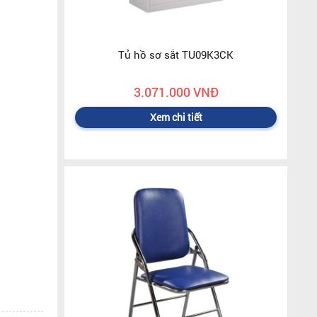
Tủ hồ sơ sắt TU09K3CK
3.071.000 VNĐ
Xem chi tiết