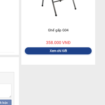
Ghế gấp G04
358.000 VNĐ
Xem chi tiết
h luận