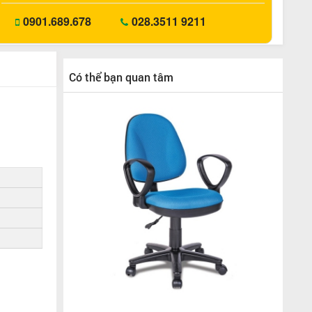
0901.689.678
028.3511 9211
Có thể bạn quan tâm