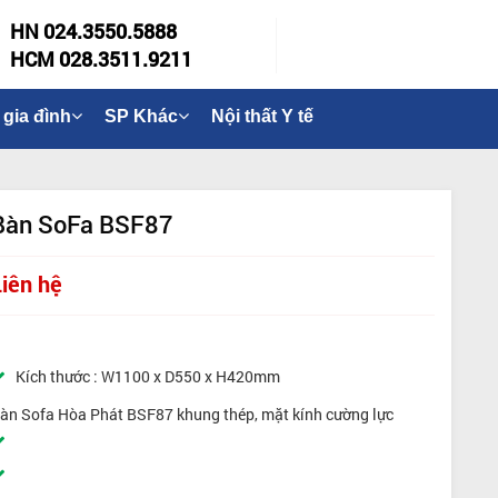
HN 024.3550.5888
HCM 028.3511.9211
 gia đình
SP Khác
Nội thất Y tế
Bàn SoFa BSF87
Liên hệ
Kích thước : W1100 x D550 x H420mm
àn Sofa Hòa Phát BSF87 khung thép, mặt kính cường lực