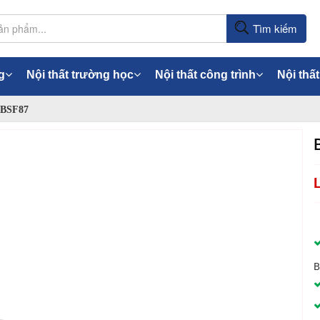
Tìm kiếm
g
Nội thất trường học
Nội thất công trình
Nội thất
 BSF87
B