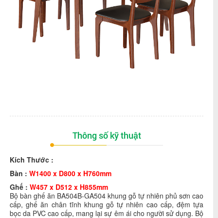
Thông số kỹ thuật
Kích Thước :
Bàn :
W1400 x D800 x H760m
m
Ghế :
W457 x D512 x H855m
m
Bộ bàn ghế ăn BA504B-GA504 khung gỗ tự nhiên phủ sơn cao
cấp, g
hế ăn chân tĩnh khung gỗ tự nhiên cao cấp, đệm tựa
bọc da PVC cao cấp, mang lại sự êm ái cho người sử dụng
. Bộ