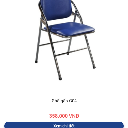
Ghế gấp G04
358.000 VNĐ
Xem chi tiết