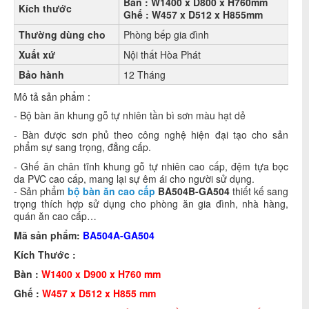
Bàn : W1400 x D800 x H760mm
Kích thước
Ghế : W457 x D512 x H855mm
Thường dùng cho
Phòng bếp gia đình
Xuất xứ
Nội thất Hòa Phát
Bảo hành
12 Tháng
Mô tả sản phẩm :
- Bộ bàn ăn khung gỗ tự nhiên tần bì sơn màu hạt dẻ
- Bàn được sơn phủ theo công nghệ hiện đại tạo cho sản
phẩm sự sang trọng, đẳng cấp.
- Ghế ăn chân tĩnh khung gỗ tự nhiên cao cấp, đệm tựa bọc
da PVC cao cấp, mang lại sự êm ái cho người sử dụng.
- Sản phẩm
bộ bàn ăn cao cấp
BA504B-GA504
thiết kế sang
trọng thích hợp sử dụng cho phòng ăn gia đình, nhà hàng,
quán ăn cao cấp…
Mã sản phẩm:
BA504A-GA504
Kích Thước :
Bàn :
W1400 x D900 x H760 mm
Ghế :
W457 x D512 x H855 mm