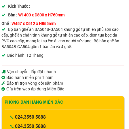
Kích Thước :
Bàn :
W1400 x D800 x H760m
m
Ghế :
W457 x D512 x H855m
m
Bộ bàn ghế ăn BA504B-GA504 khung gỗ tự nhiên phủ sơn cao
cấp, g
hế ăn chân tĩnh khung gỗ tự nhiên cao cấp, đệm tựa bọc da
PVC cao cấp, mang lại sự êm ái cho người sử dụng
. Bộ bàn ghế ăn
BA504B
-GA504 gồm 1 bàn ăn và 4 ghế.
Bảo hành: 12 Tháng
Vận chuyển, lắp đặt nhanh
Bảo hành miễn phí 1 năm
Bảo trì trọn vòng đời sản phẩm
Gía trên web áp dụng Miền Bắc
PHÒNG BÁN HÀNG MIỀN BẮC
024.3550 5888
024.3550 5888