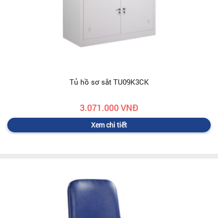
Tủ hồ sơ sắt TU09K3CK
3.071.000 VNĐ
Xem chi tiết