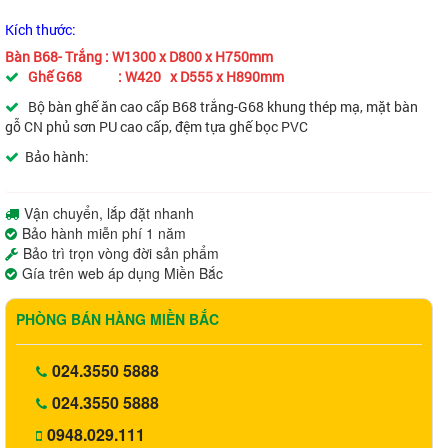
Kích thước:
Bàn B68- Trắng : W1300 x D800 x H750mm
Ghế G68 : W420 x D555 x H890mm
Bộ bàn ghế ăn cao cấp B68 trắng-G68 khung thép mạ, mặt bàn
gỗ CN phủ sơn PU cao cấp, đệm tựa ghế bọc PVC
Bảo hành:
Vận chuyển, lắp đặt nhanh
Bảo hành miễn phí 1 năm
Bảo trì trọn vòng đời sản phẩm
Gía trên web áp dụng Miền Bắc
PHÒNG BÁN HÀNG MIỀN BẮC
024.3550 5888
024.3550 5888
0948.029.111