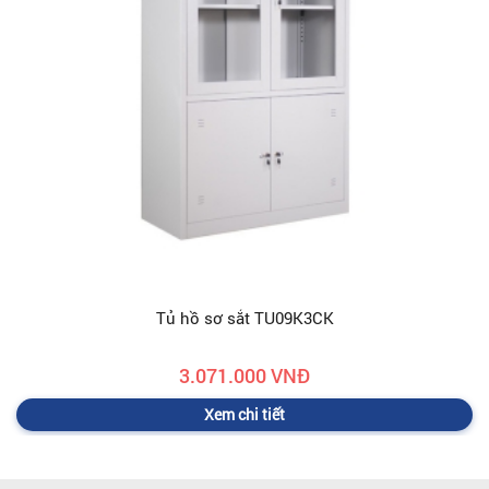
Tủ hồ sơ sắt TU09K3CK
3.071.000 VNĐ
Xem chi tiết