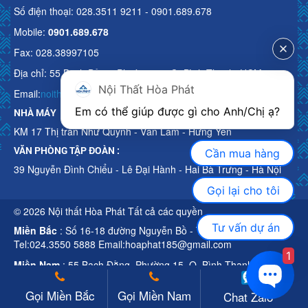
Số điện thoại: 028.3511 9211 - 0901.689.678
Mobile:
0901.689.678
Fax: 028.38997105
Địa chỉ: 55 Bạch Đằng, Phường 15, Q. Bình Thạnh, HCM
Nội Thất Hòa Phát
Email:
noithathoaphattot@gmail.com
Em có thể giúp được gì cho Anh/Chị ạ? 
NHÀ MÁY
KM 17 Thị trấn Như Quỳnh - Văn Lâm - Hưng Yên
VĂN PHÒNG TẬP ĐOÀN :
Cần mua hàng
39 Nguyễn Đình Chiểu - Lê Đại Hành - Hai Bà Trưng - Hà Nội
Gọi lại cho tôi
© 2026 Nội thất Hòa Phát Tất cả các quyền
Tư vấn dự án
Miền Bắc
: Số 16-18 đường Nguyễn Bồ - TP Hà Nội
Tel:024.3550 5888 Email:hoaphat185@gmail.com
1
Miền Nam
: 55 Bạch Đằng, Phường 15, Q. Bình Thạnh, HCM
Tel:028.3511 9211 Email:noithathoaphattot@gmail.com
Gọi Miền Bắc
Gọi Miền Nam
Chat Zalo