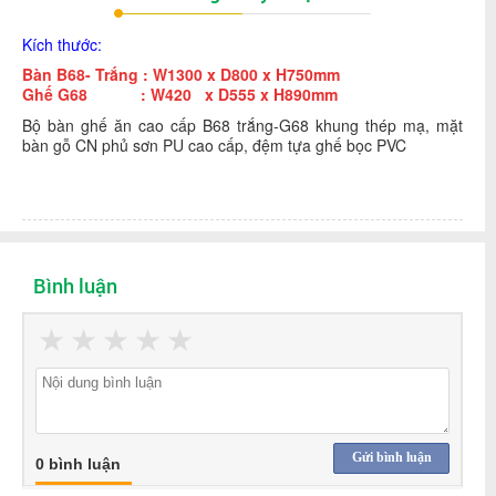
Kích thước:
Bàn B68- Trắng : W1300 x D800 x H750mm
Ghế G68 : W420 x D555 x H890mm
Bộ bàn ghế ăn cao cấp B68 trắng-G68 khung thép mạ, mặt
bàn gỗ CN phủ sơn PU cao cấp, đệm tựa ghế bọc PVC
Bình luận
★
★
★
★
★
Gửi bình luận
0 bình luận