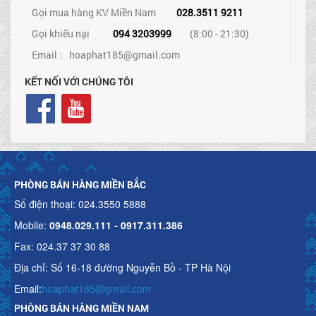
Gọi mua hàng KV Miền Nam
028.3511 9211
Gọi khiếu nại
094 3203999
(8:00 - 21:30)
Email :
hoaphat185@gmail.com
KẾT NỐI VỚI CHÚNG TÔI
PHÒNG BÁN HÀNG MIỀN BẮC
Số điện thoại: 024.3550 5888
Mobile:
0948.029.111 - 0917.311.386
Fax: 024.37 37 30 88
Địa chỉ: Số 16-18 đường Nguyễn Bồ - TP Hà Nội
Email:
hoaphat185@gmail.com
PHÒNG BÁN HÀNG MIỀN NAM