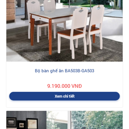
Bộ bàn ghế ăn BA503B-GA503
9.190.000 VNĐ
Xem chi tiết