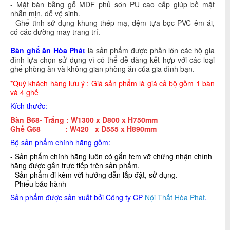
- Mặt bàn bằng gỗ MDF phủ sơn PU cao cấp giúp bề mặt
nhẵn mịn, dễ vệ sinh.
- Ghế tĩnh sử dụng khung thép mạ, đệm tựa bọc PVC êm ái,
có các đường may trang trí.
Bàn ghế ăn Hòa Phát
là sản phẩm được phần lớn các hộ gia
đình lựa chọn sử dụng vì có thể dễ dàng kết hợp với các loại
ghế phòng ăn và không gian phòng ăn của gia đình bạn.
*Quý khách hàng lưu ý : Giá sản phẩm là giá cả bộ gồm 1 bàn
và 4 ghế
Kích thước:
Bàn B68- Trắng : W1300 x D800 x H750mm
Ghế G68 : W420 x D555 x H890mm
Bộ sản phẩm chính hãng gồm:
- Sản phẩm chính hãng luôn có gắn tem vỡ chứng nhận chính
hãng được gắn trực tiếp trên sản phẩm.
- Sản phẩm đi kèm với hướng dẫn lắp đặt, sử dụng.
- Phiếu bảo hành
Sản phẩm được sản xuất bởi Công ty CP
Nội Thất Hòa Phát
.