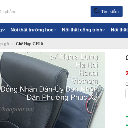
Tìm kiếm
g
Nội thất trường học
Nội thất công trình
Nội thất
p gỗ
Ghế Họp GH10
C