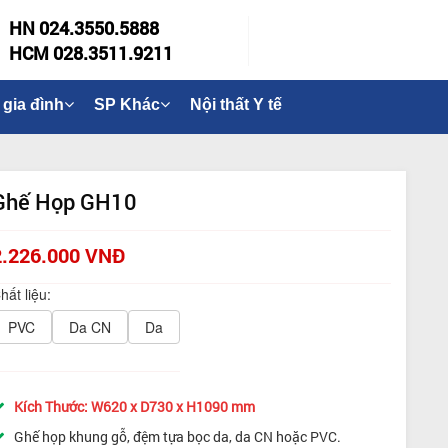
HN 024.3550.5888
HCM 028.3511.9211
 gia đình
SP Khác
Nội thất Y tế
Ghế Họp GH10
2.226.000 VNĐ
hất liệu:
PVC
Da CN
Da
Kích Thước: W620 x D730 x H1090 mm
Ghế họp khung gỗ, đệm tựa bọc da, da CN hoặc PVC.