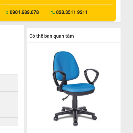
0901.689.678
028.3511 9211
Có thể bạn quan tâm