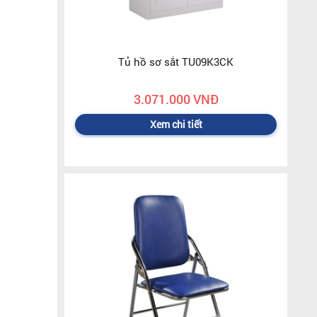
Tủ hồ sơ sắt TU09K3CK
3.071.000 VNĐ
Xem chi tiết