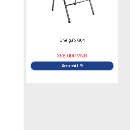
Ghế gấp G04
358.000 VNĐ
Xem chi tiết