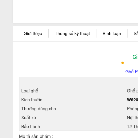
Giới thiệu
Thông số kỹ thuật
Bình luận
S
Gi
Ghế P
Loại ghế
Ghế 
Kích thước
W620
Thường dùng cho
Phòng
Xuất xứ
Nội t
Bảo hành
12 T
Mô tả sản phẩm :