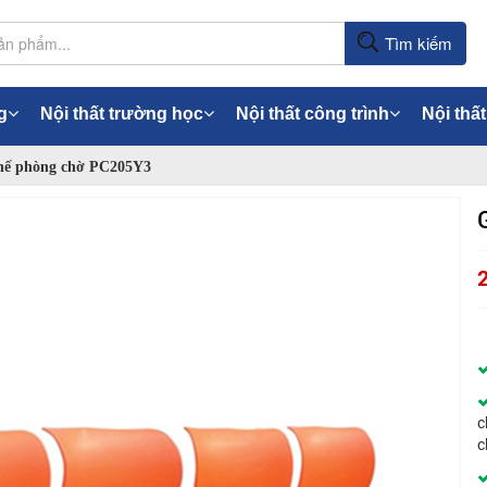
Tìm kiếm
g
Nội thất trường học
Nội thất công trình
Nội thất
ế phòng chờ PC205Y3
c
c