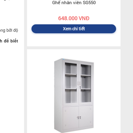
Ghế nhân viên SG550
648.000 VNĐ
Xem chi tiết
ộng bởi độ
h để biết