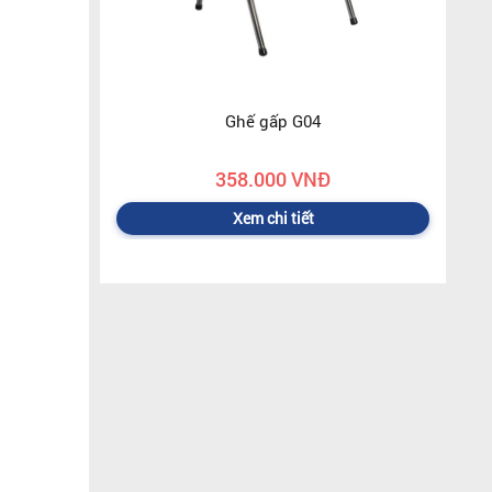
Ghế gấp G04
358.000 VNĐ
Xem chi tiết