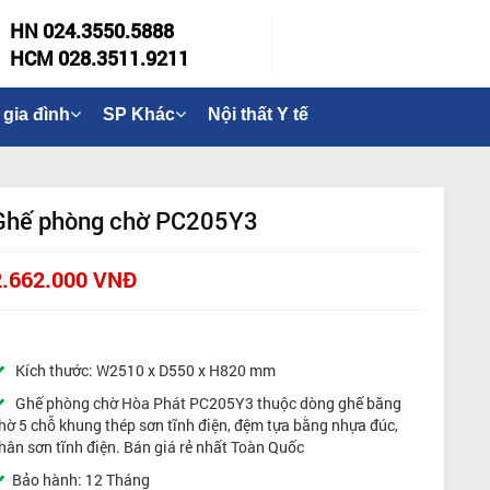
HN 024.3550.5888
HCM 028.3511.9211
 gia đình
SP Khác
Nội thất Y tế
Ghế phòng chờ PC205Y3
2.662.000 VNĐ
Kích thước: W2510 x D550 x H820 mm
Ghế phòng chờ Hòa Phát PC205Y3 thuộc dòng ghế băng
hờ 5 chỗ khung thép sơn tĩnh điện, đệm tựa bằng nhựa đúc,
hân sơn tĩnh điện. Bán giá rẻ nhất Toàn Quốc
Bảo hành: 12 Tháng