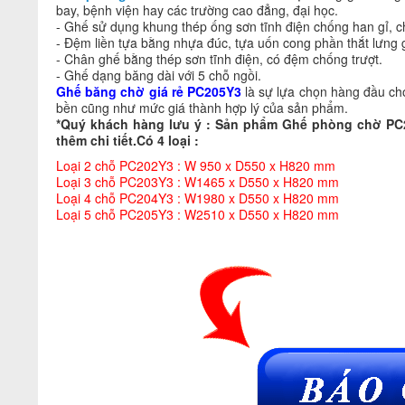
bay, bệnh viện hay các trường cao đẳng, đại học.
- Ghế sử dụng khung thép ống sơn tĩnh điện chống han gỉ, chị
- Đệm liền tựa bằng nhựa đúc, tựa uốn cong phần thắt lưng 
- Chân ghế bằng thép sơn tĩnh điện, có đệm chống trượt.
- Ghế dạng băng dài với 5 chỗ ngồi.
Ghế băng chờ giá rẻ
PC205Y3
là sự lựa chọn hàng đầu ch
bền cũng như mức giá thành hợp lý của sản phẩm.
*Quý khách hàng lưu ý : Sản phẩm Ghế phòng chờ PC2
thêm chi tiết.
Có 4 loại :
Loại 2 chỗ PC202Y3 : W 950 x D550 x H820 mm
Loại 3 chỗ PC203Y3 : W1465 x D550 x H820 mm
Loại 4 chỗ PC204Y3 : W1980 x D550 x H820 mm
Loại 5 chỗ PC205Y3 : W2510 x D550 x H820 mm