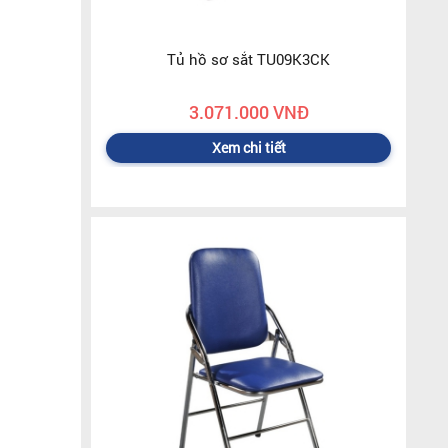
Tủ hồ sơ sắt TU09K3CK
3.071.000 VNĐ
Xem chi tiết