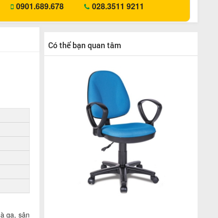
0901.689.678
028.3511 9211
Có thể bạn quan tâm
à ga, sân