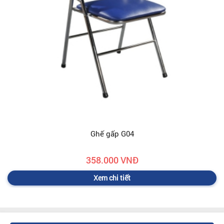
Ghế gấp G04
358.000 VNĐ
Xem chi tiết