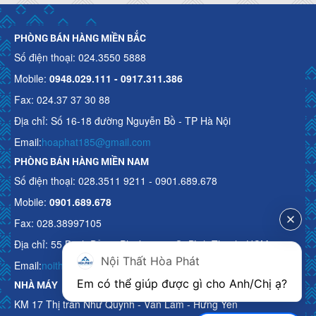
PHÒNG BÁN HÀNG MIỀN BẮC
Số điện thoại: 024.3550 5888
Mobile:
0948.029.111 - 0917.311.386
Fax: 024.37 37 30 88
Địa chỉ: Số 16-18 đường Nguyễn Bồ - TP Hà Nội
Email:
hoaphat185@gmail.com
PHÒNG BÁN HÀNG MIỀN NAM
Số điện thoại: 028.3511 9211 - 0901.689.678
Mobile:
0901.689.678
Fax: 028.38997105
Địa chỉ: 55 Bạch Đằng, Phường 15, Q. Bình Thạnh, HCM
Nội Thất Hòa Phát
Email:
noithathoaphattot@gmail.com
Em có thể giúp được gì cho Anh/Chị ạ? 
NHÀ MÁY
KM 17 Thị trấn Như Quỳnh - Văn Lâm - Hưng Yên