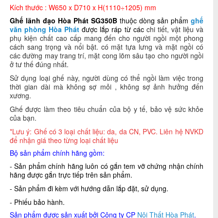
Kích thước :
W650 x D710 x H(1110÷1205) mm
Ghế lãnh đạo Hòa Phát SG350B
thuộc dòng sản phẩm
ghế
văn phòng Hòa Phát
được lắp ráp từ các
chi tiết, vật liệu và
phụ kiện chất cao cấp mang đến cho người ngồi một phong
cách sang trọng và nổi bật. có mặt tựa lưng và mặt ngồi có
các đường may trang trí, mặt cong lõm sâu tạo cho người ngồi
ở tư thế đúng nhất.
Sử dụng loại ghế này, người dùng có thể ngồi làm việc trong
thời gian dài mà không sợ mỏi , không sợ ảnh hưởng đến
xương.
Ghế được làm theo tiêu chuẩn của bộ y tế, bảo vệ sức khỏe
của bạn.
*Lưu ý: Ghế có 3 loại chất liệu: da, da CN, PVC
. Liên hệ NVKD
để nhận giá theo từng loại chất liệu
Bộ sản phẩm chính hãng gồm:
- Sản phẩm chính hãng luôn có gắn tem vỡ chứng nhận chính
hãng được gắn trực tiếp trên sản phẩm.
- Sản phẩm đi kèm với hướng dẫn lắp đặt, sử dụng.
- Phiếu bảo hành.
Sản phẩm được sản xuất bởi Công ty CP
Nội Thất Hòa Phát
.