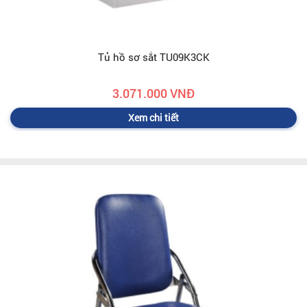
Tủ hồ sơ sắt TU09K3CK
3.071.000 VNĐ
Xem chi tiết