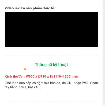
Video review sản phẩm thực tế :
Thông số kỹ thuật
Kích thước : W650 x D710 x H(1110÷1205) mm
Ghế lãnh đạo cấp có đệm tựa bọc da, da CN hoặc PVC. Chân
tay bằng nhựa, bát 216.