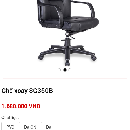
Ghế xoay SG350B
1.680.000 VNĐ
Chất liệu:
PVC
Da CN
Da