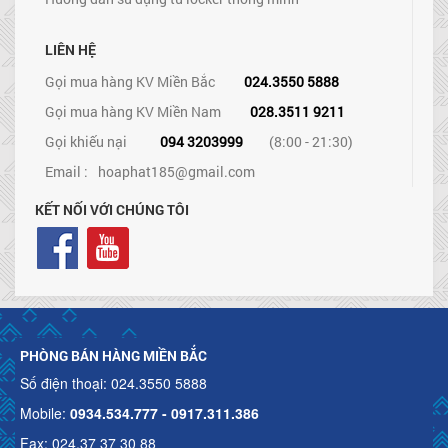
LIÊN HỆ
Gọi mua hàng KV Miền Bắc
024.3550 5888
Gọi mua hàng KV Miền Nam
028.3511 9211
Gọi khiếu nại
094 3203999
(8:00 - 21:30)
Email :
hoaphat185@gmail.com
KẾT NỐI VỚI CHÚNG TÔI
PHÒNG BÁN HÀNG MIỀN BẮC
Số điện thoại: 024.3550 5888
Mobile:
0934.534.777 - 0917.311.386
Fax: 024.37 37 30 88