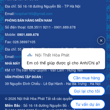
Địa chỉ: Số 16-18 đường Nguyễn Bồ - TP Hà Nội
Email:
hoaphat185@gmail.com
PHÒNG BÁN HÀNG MIỀN NAM
Số điện thoại: 028.3511 9211 - 0901.689.678
Mobile:
0901.689.678
Fax: 028.38997105
Địa chỉ: 55 Bạch Đằng, Phường 15, Q. Bình Thạnh, HCM
Nội Thất Hòa Phát
Email:
noithathoaphattot@gmail.com
Em có thể giúp được gì cho Anh/Chị ạ? 
NHÀ MÁY
KM 17 Thị trấn Như Quỳnh - Văn Lâm - Hưng Yên
VĂN PHÒNG TẬP ĐOÀN :
Cần mua hàng
39 Nguyễn Đình Chiểu - Lê Đại Hành - Hai Bà Trưng - Hà Nội
Gọi lại cho tôi
© 2026 Nội thất Hòa Phát Tất cả các quyền
Tư vấn dự án
Miền Bắc
: Số 16-18 đường Nguyễn Bồ - TP Hà Nội