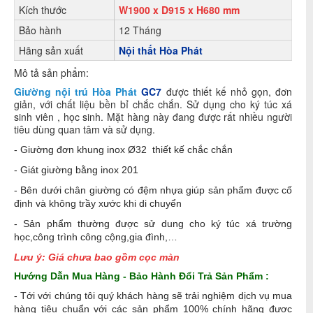
Kích thước
W1900 x D915 x H680 mm
Bảo hành
12 Tháng
Hãng sản xuất
Nội thất Hòa Phát
Mô tả sản phẩm:
Giường nội trú Hòa Phát
GC7
được thiết kế nhỏ gọn, đơn
giản, với chất liệu bền bỉ chắc chắn. Sử dụng cho ký túc xá
sinh viên , học sinh. Mặt hàng này đang được rất nhiều người
tiêu dùng quan tâm và sử dụng.
- Giường đơn khung inox Ø32 thiết kế chắc chắn
- Giát giường bằng inox 201
- Bên dưới chân giường có đệm nhựa giúp sản phẩm được cố
định và không trầy xước khi di chuyển
- S
ản phẩm thường được sử dung cho ký túc xá trường
học,công trình công cộng,gia đình,…
Lưu ý: Giá chưa bao gồm cọc màn
Hướng Dẫn Mua Hàng - Bảo Hành Đổi Trả Sản Phẩm :
- Tới với chúng tôi quý khách hàng sẽ trải nghiệm dịch vụ mua
hàng tiêu chuẩn với các sản phẩm 100% chính hãng được