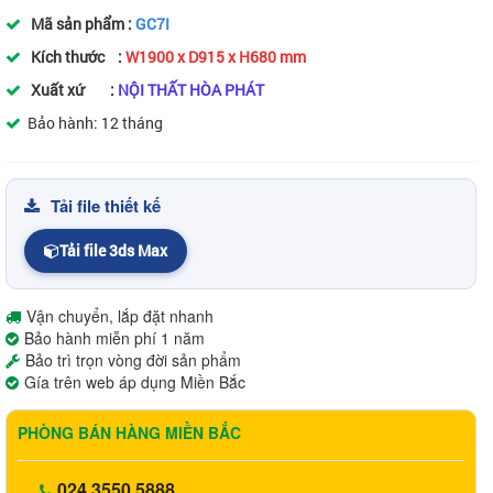
Mã sản phẩm :
GC7I
Kích thước :
W1900 x D915 x H680 mm
Xuất xứ :
NỘI THẤT HÒA PHÁT
Bảo hành: 12 tháng
Tải file thiết kế
Tải file 3ds Max
Vận chuyển, lắp đặt nhanh
Bảo hành miễn phí 1 năm
Bảo trì trọn vòng đời sản phẩm
Gía trên web áp dụng Miền Bắc
PHÒNG BÁN HÀNG MIỀN BẮC
024.3550 5888