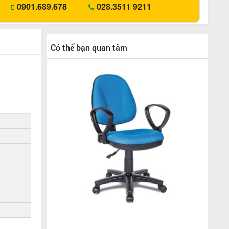
0901.689.678
028.3511 9211
Có thể bạn quan tâm