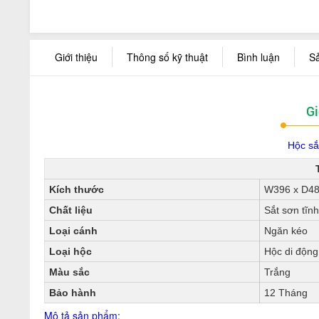
Giới thiệu
Thông số kỹ thuật
Bình luận
S
Gi
Hộc sắ
Kích thước
W396 x D4
Chất liệu
Sắt sơn tĩnh
Loại cánh
Ngăn kéo
Loại hộc
Hộc di động
Màu sắc
Trắng
Bảo hành
12 Tháng
Mô tả sản phẩm: