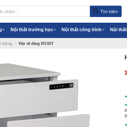
Tìm kiếm
g
Nội thất trường học
Nội thất công trình
Nội thất
i động
Hộc di động HS5DT
d
t