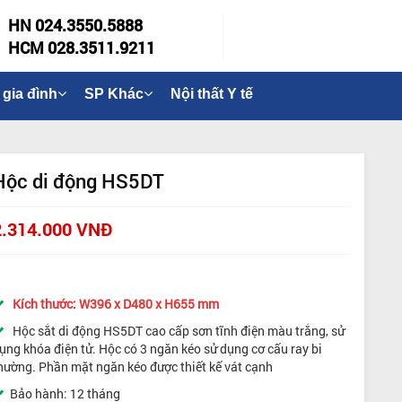
HN 024.3550.5888
HCM 028.3511.9211
 gia đình
SP Khác
Nội thất Y tế
Hộc di động HS5DT
2.314.000 VNĐ
Kích thước: W396 x D480 x H655 mm
Hộc sắt di động HS5DT cao cấp sơn tĩnh điện màu trắng, sử
ụng khóa điện tử. Hộc có 3 ngăn kéo sử dụng cơ cấu ray bi
hường. Phần mặt ngăn kéo được thiết kế vát cạnh
Bảo hành: 12 tháng