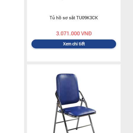
Tủ hồ sơ sắt TU09K3CK
3.071.000 VNĐ
Xem chi tiết