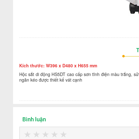
T
Kích thước: W396 x D480 x H655 mm
Hộc sắt di động HS5DT cao cấp sơn tĩnh điện màu trắng, sử
ngăn kéo được thiết kế vát cạnh
Bình luận
★
★
★
★
★