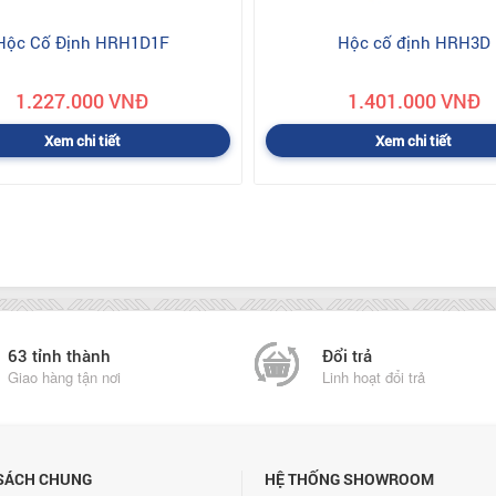
Hộc Cố Định HRH1D1F
Hộc cố định HRH3D
1.227.000 VNĐ
1.401.000 VNĐ
Xem chi tiết
Xem chi tiết
63 tỉnh thành
Đổi trả
Giao hàng tận nơi
Linh hoạt đổi trả
SÁCH CHUNG
HỆ THỐNG SHOWROOM