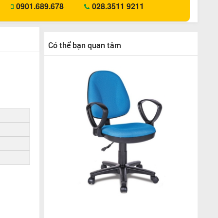
0901.689.678
028.3511 9211
Có thể bạn quan tâm