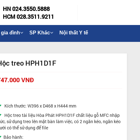
HN 024.3550.5888
HCM 028.3511.9211
 gia đình
SP Khác
Nội thất Y tế
Hộc treo HPH1D1F
747.000 VNĐ
Kích thước: W396 x D468 x H444 mm
Hộc treo tài liệu Hòa Phát HPH1D1F chất liệu gỗ MFC nhập
ức, sử dụng treo lên mặt bàn làm việc, có 2 ngăn kéo, ngăn kéo
ưới có thể sử dụng để file
Bảo hành: