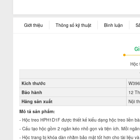
Giới thiệu
Thông số kỹ thuật
Bình luận
S
Gi
Hộc 
Kích thước
W396
Bảo hành
12 T
Hãng sản xuất
Nội t
Mô tả sản phẩm:
- Hộc treo HPH1D1F được thiết kế kiểu dạng hộc treo liền bà
- Cấu tạo hộc gồm 2 ngăn kéo nhỏ gọn và tiện ích. Mỗi ngă
- Hộc trang bị khóa dàn nhằm bảo mật tốt hơn cho tài liệu v