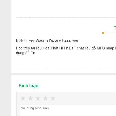
T
Kích thước: W396 x D468 x H444 mm
Hộc treo tài liệu Hòa Phát HPH1D1F chất liệu gỗ MFC nhập Đ
dụng để file
Bình luận
★
★
★
★
★