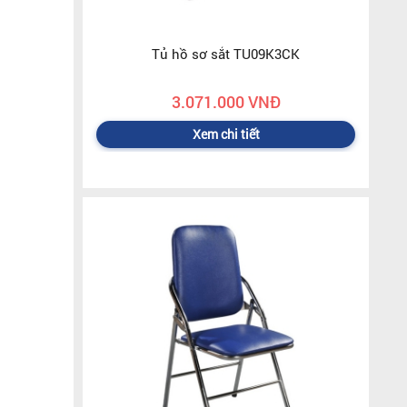
Tủ hồ sơ sắt TU09K3CK
3.071.000 VNĐ
Xem chi tiết