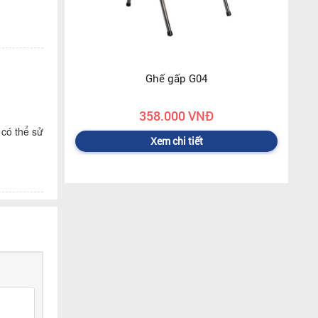
Ghế gấp G04
358.000 VNĐ
 có thể sử
Xem chi tiết