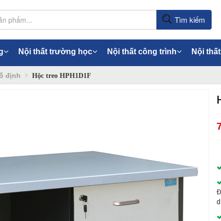
Tìm kiếm
g
Nội thất trường học
Nội thất công trình
Nội thất
ố định
Hộc treo HPH1D1F
Đ
d