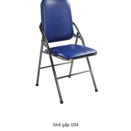
Ghế gấp G04