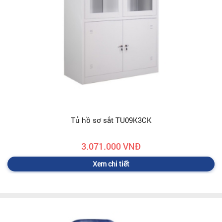
Tủ hồ sơ sắt TU09K3CK
3.071.000 VNĐ
Xem chi tiết