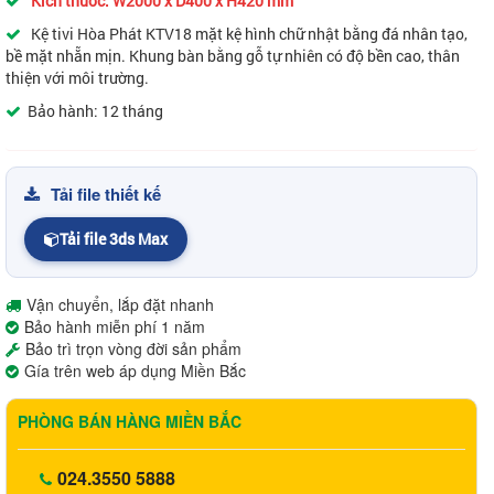
Kích thước: W2000 x D400 x H420 mm
Kệ tivi Hòa Phát KTV18 mặt kệ hình chữ nhật bằng đá nhân tạo,
bề mặt nhẵn mịn. Khung bàn bằng gỗ tự nhiên có độ bền cao, thân
thiện với môi trường.
Bảo hành: 12 tháng
Tải file thiết kế
Tải file 3ds Max
Vận chuyển, lắp đặt nhanh
Bảo hành miễn phí 1 năm
Bảo trì trọn vòng đời sản phẩm
Gía trên web áp dụng Miền Bắc
PHÒNG BÁN HÀNG MIỀN BẮC
024.3550 5888