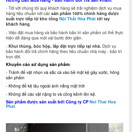
Hướng Dẫn Mua Hàng - Bảo Hành Đổi Trả Sản Phẩm:
- Tới với chúng tôi quý khách hàng sẽ trải nghiệm dịch vụ mua
hàng tiêu chuẩn với các
sản phẩm 100% chính hãng được
xuất trực tiếp từ kho tổng
Nội Thất Hòa Phát
tới tay
khách hàng
.
- Việc đặt mua hàng và bảo hành bảo trì sản phẩm có thể thực
hiện dễ dàng qua một vài bước đơn giản.
-
Khui thùng, bóc hộp, lắp đặt trực tiếp tại nhà.
Dịch vụ
bảo hành đổi trả chính hãng theo tiêu chuẩn nhà máy - bảo trì
trọn đời.
Khuyến cáo sử dụng sản phẩm:
- Tránh để vật nhọn và sắc cà vào bề mặt kệ gây xước, hỏng
sản phẩm
- Không để kệ lâu ngoài ánh nắng mặt trời
- Không để các vật nặng to và cồng kềnh lên kệ.
Sản phẩm được sản xuất bởi Công ty CP
Noi That Hoa
Phat
.