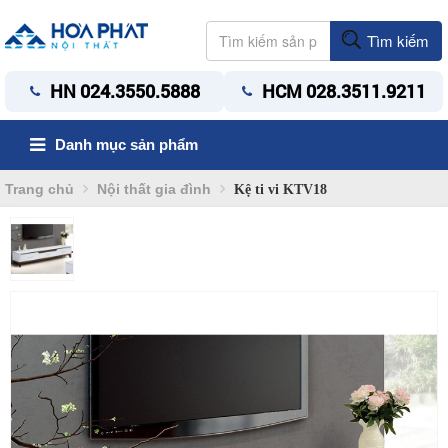
Tìm kiếm
HN 024.3550.5888
HCM 028.3511.9211
Danh mục sản phẩm
Trang chủ
Nội thất gia đình
Kệ ti vi KTV18