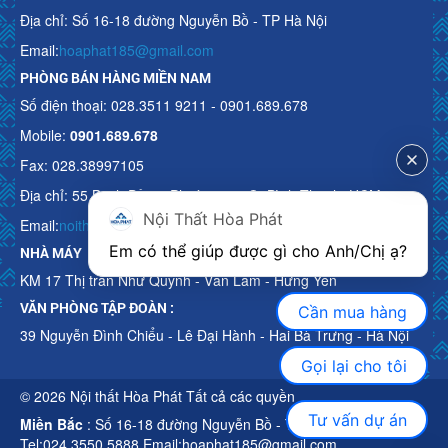
Địa chỉ: Số 16-18 đường Nguyễn Bồ - TP Hà Nội
Email:
hoaphat185@gmail.com
PHÒNG BÁN HÀNG MIỀN NAM
Số điện thoại: 028.3511 9211 - 0901.689.678
Mobile:
0901.689.678
Fax: 028.38997105
Địa chỉ: 55 Bạch Đằng, Phường 15, Q. Bình Thạnh, HCM
Nội Thất Hòa Phát
Email:
noithathoaphattot@gmail.com
Em có thể giúp được gì cho Anh/Chị ạ? 
NHÀ MÁY
KM 17 Thị trấn Như Quỳnh - Văn Lâm - Hưng Yên
VĂN PHÒNG TẬP ĐOÀN :
Cần mua hàng
39 Nguyễn Đình Chiểu - Lê Đại Hành - Hai Bà Trưng - Hà Nội
Gọi lại cho tôi
© 2026 Nội thất Hòa Phát Tất cả các quyền
Tư vấn dự án
Miền Bắc
: Số 16-18 đường Nguyễn Bồ - TP Hà Nội
Tel:024.3550 5888 Email:hoaphat185@gmail.com