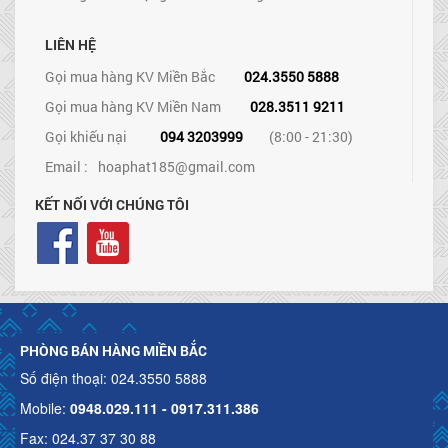
LIÊN HỆ
Gọi mua hàng KV Miền Bắc
024.3550 5888
Gọi mua hàng KV Miền Nam
028.3511 9211
Gọi khiếu nại
094 3203999
(8:00 - 21:30)
Email :
hoaphat185@gmail.com
KẾT NỐI VỚI CHÚNG TÔI
PHÒNG BÁN HÀNG MIỀN BẮC
Số điện thoại: 024.3550 5888
Mobile:
0948.029.111 - 0917.311.386
Fax: 024.37 37 30 88