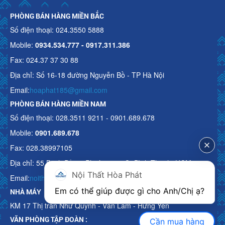
PHÒNG BÁN HÀNG MIỀN BẮC
Số điện thoại: 024.3550 5888
Mobile:
0934.534.777 - 0917.311.386
Fax: 024.37 37 30 88
Địa chỉ: Số 16-18 đường Nguyễn Bồ - TP Hà Nội
Email:
hoaphat185@gmail.com
PHÒNG BÁN HÀNG MIỀN NAM
Số điện thoại: 028.3511 9211 - 0901.689.678
Mobile:
0901.689.678
Fax: 028.38997105
Địa chỉ: 55 Bạch Đằng, Phường 15, Q. Bình Thạnh, HCM
Nội Thất Hòa Phát
Email:
noithathoaphattot@gmail.com
Em có thể giúp được gì cho Anh/Chị ạ? 
NHÀ MÁY
KM 17 Thị trấn Như Quỳnh - Văn Lâm - Hưng Yên
VĂN PHÒNG TẬP ĐOÀN :
Cần mua hàng