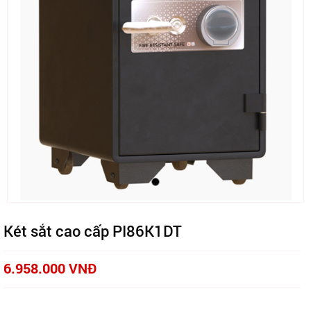
Két sắt cao cấp PI86K1DT
6.958.000 VNĐ