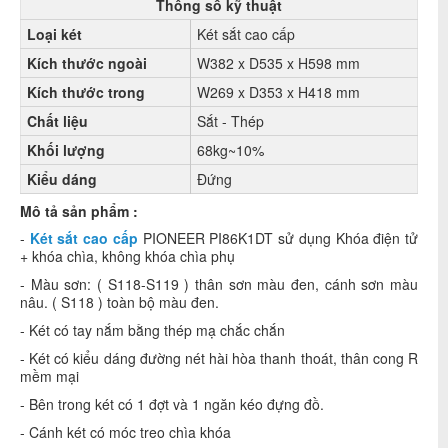
Thông số kỹ thuật
L
oại két
Két sắt cao cấp
Kích thước ngoài
W382 x D535 x H598 mm
Kích thước trong
W269 x D353 x H418 mm
Chất liệu
Sắt - Thép
Khối lượng
68kg~10%
Kiểu dáng
Đứng
Mô tả sản phẩm :
-
Két sắt cao cấp
PIONEER PI86K1DT sử dụng Khóa điện tử
+ khóa chìa, không khóa chìa phụ
- Màu sơn: ( S118-S119 ) thân sơn màu đen, cánh sơn màu
nâu. ( S118 ) toàn bộ màu đen.
- Két có tay nắm bằng thép mạ chắc chắn
- Két có kiểu dáng đường nét hài hòa thanh thoát, thân cong R
mềm mại
- Bên trong két có 1 đợt và 1 ngăn kéo đựng đồ.
- Cánh két có móc treo chìa khóa