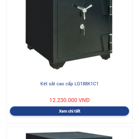
Két sắt cao cấp LG188K1C1
12.230.000 VNĐ
Xem chi tiết