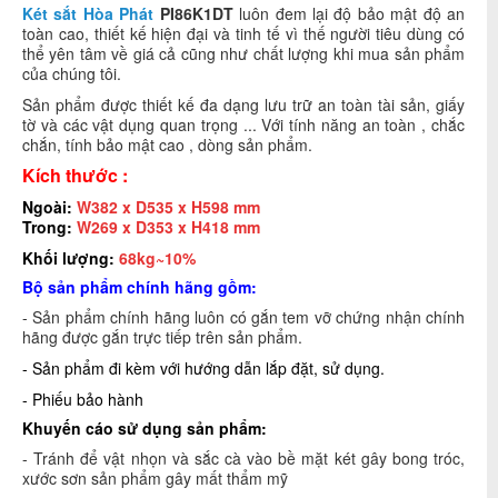
Két sắt Hòa Phát
PI86K1DT
luôn đem lại độ bảo mật độ an
toàn cao, thiết kế hiện đại và tinh tế vì thế người tiêu dùng có
thể yên tâm về giá cả cũng như chất lượng khi mua sản phẩm
của chúng tôi.
Sản phẩm được thiết kế đa dạng lưu trữ an toàn tài sản, giấy
tờ và các vật dụng quan trọng ... Với tính năng an toàn , chắc
chắn, tính bảo mật cao , dòng sản phẩm.
Kích thước :
Ngoài:
W382 x D535 x H598
mm
Trong:
W269 x D353 x H418
mm
Khối lượng:
68kg~10%
Bộ sản phẩm chính hãng gồm:
- Sản phẩm chính hãng luôn có gắn tem vỡ chứng nhận chính
hãng được gắn trực tiếp trên sản phẩm.
- Sản phẩm đi kèm với hướng dẫn lắp đặt, sử dụng.
- Phiếu bảo hành
Khuyến cáo sử dụng sản phẩm:
- Tránh để vật nhọn và sắc cà vào bề mặt két gây bong tróc,
xước sơn sản phẩm gây mất thẩm mỹ