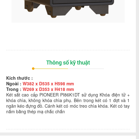
Thông số kỹ thuật
Kích thước :
Ngoài :
W382 x D535 x H598 mm
Trong :
W269 x D353 x H418 mm
Két sắt cao cấp
PIONEER PI86K1DT
sử dụng Khóa điện tử +
khóa chìa, không khóa chìa phụ
. Bên
trong két có 1 đợt và 1
ngăn kéo đựng đồ
. Cánh két có móc treo chìa khóa.
Két có tay
nắm bằng thép mạ chắc chắn