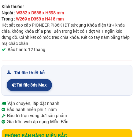
Kích thước :
Ngoài :
W382 x D535 x H598 mm
Trong :
W269 x D353 x H418 mm
Két sắt cao cấp
PIONEER PI86K1DT
sử dụng Khóa điện tử + khóa
chìa, không khóa chìa phụ
. Bên
trong két có 1 đợt và 1 ngăn kéo
đựng đồ
. Cánh két có móc treo chìa khóa.
Két có tay nắm bằng thép
mạ chắc chắn
Bảo hành: 12 tháng
Tải file thiết kế
Tải file 3ds Max
Vận chuyển, lắp đặt nhanh
Bảo hành miễn phí 1 năm
Bảo trì trọn vòng đời sản phẩm
Gía trên web áp dụng Miền Bắc
PHÒNG BÁN HÀNG MIỀN BẮC