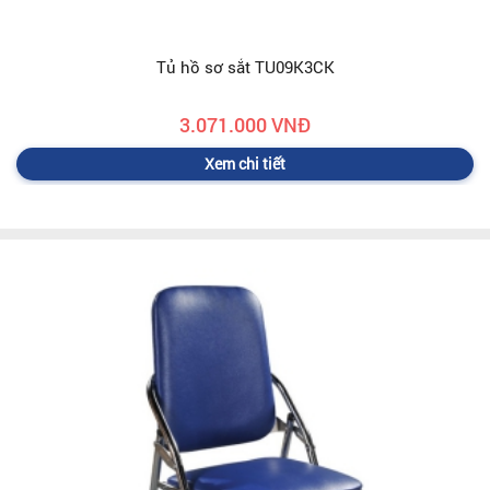
Tủ hồ sơ sắt TU09K3CK
3.071.000 VNĐ
Xem chi tiết