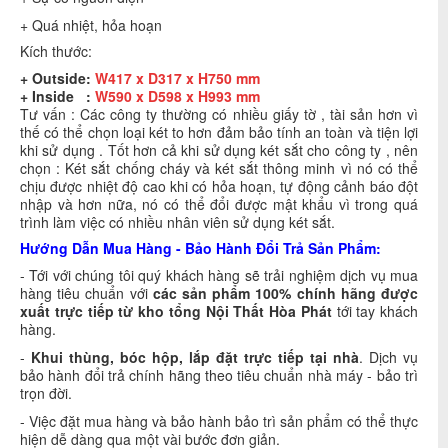
+ Quá nhiệt, hỏa hoạn
Kích thước:
+ Outside:
W417 x D317 x H750 mm
+ Inside :
W590 x D598 x H993 mm
Tư vấn : Các công ty thường có nhiều giấy tờ , tài sản hơn vì
thế có thể chọn loại két to hơn đảm bảo tính an toàn và tiện lợi
khi sử dụng . Tốt hơn cả khi sử dụng két sắt cho công ty , nên
chọn : Két sắt chống cháy và két sắt thông minh vì nó có thể
chịu được nhiệt độ cao khi có hỏa hoạn, tự động cảnh báo đột
nhập và hơn nữa, nó có thể đổi được mật khẩu vì trong quá
trình làm việc có nhiều nhân viên sử dụng két sắt.
Hướng Dẫn Mua Hàng - Bảo Hành Đổi Trả Sản Phẩm:
- Tới với chúng tôi quý khách hàng sẽ trải nghiệm dịch vụ mua
hàng tiêu chuẩn với
các sản phẩm 100% chính hãng được
xuất trực tiếp từ kho tổng
Nội Thất Hòa Phát
tới tay khách
hàng.
-
Khui thùng, bóc hộp, lắp đặt trực tiếp tại nhà
. Dịch vụ
bảo hành đổi trả chính hãng theo tiêu chuẩn nhà máy - bảo trì
trọn đời.
- Việc đặt mua hàng và bảo hành bảo trì sản phẩm có thể thực
hiện dễ dàng qua một vài bước đơn giản.