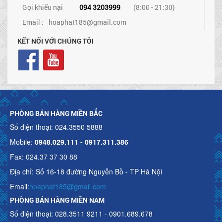
Gọi khiếu nại
094 3203999
(8:00 - 21:30)
Email :
hoaphat185@gmail.com
KẾT NỐI VỚI CHÚNG TÔI
PHÒNG BÁN HÀNG MIỀN BẮC
Số điện thoại: 024.3550 5888
Mobile:
0948.029.111 - 0917.311.386
Fax: 024.37 37 30 88
Địa chỉ: Số 16-18 đường Nguyễn Bồ - TP Hà Nội
Email:
hoaphat185@gmail.com
PHÒNG BÁN HÀNG MIỀN NAM
Số điện thoại: 028.3511 9211 - 0901.689.678