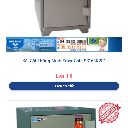
Két Sắt Thông Minh SmartSafe SS168K2C1
Liên hệ
Xem chi tiết