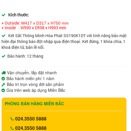
Kích thước:
+ Outside:
W417 x D317 x H750 mm
+ Inside :
W590 x D598 x H993 mm
Két Sắt Thông Minh Hòa Phát SS190K1DT với tính năng bảo mật
hiện đại thông báo đột nhập qua điện thoại. Két đứng, 1 khóa chìa, 1
khoá điện tử, bản lề nổi.
Bảo hành: 12 tháng
Vận chuyển, lắp đặt nhanh
Bảo hành miễn phí 1 năm
Bảo trì trọn vòng đời sản phẩm
Gía trên web áp dụng Miền Bắc
PHÒNG BÁN HÀNG MIỀN BẮC
024.3550 5888
024.3550 5888