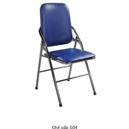
Ghế gấp G04