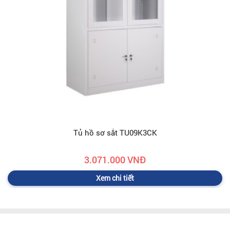
Tủ hồ sơ sắt TU09K3CK
3.071.000 VNĐ
Xem chi tiết