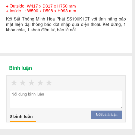
+ Outside:
W417 x D317 x H750 mm
+ Inside :
W590 x D598 x H993 mm
Két Sắt Thông Minh Hòa Phát SS190K1DT với tính năng bảo
mật hiện đại thông báo đột nhập qua điện thoại. Két đứng, 1
khóa chìa, 1 khoá điện tử, bản lề nổi.
Bình luận
★
★
★
★
★
Gửi bình luận
0 bình luận