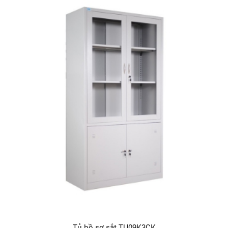
Tủ hồ sơ sắt TU09K3CK