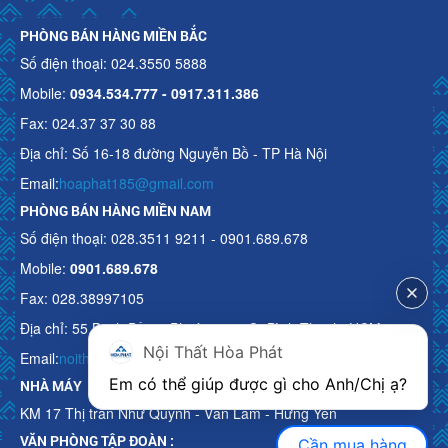
PHÒNG BÁN HÀNG MIỀN BẮC
Số điện thoại: 024.3550 5888
Mobile:
0934.534.777 - 0917.311.386
Fax: 024.37 37 30 88
Địa chỉ: Số 16-18 đường Nguyễn Bồ - TP Hà Nội
Email:
hoaphat185@gmail.com
PHÒNG BÁN HÀNG MIỀN NAM
Số điện thoại: 028.3511 9211 - 0901.689.678
Mobile:
0901.689.678
Fax: 028.38997105
Địa chỉ: 55 Bạch Đằng, Phường 15, Q. Bình Thạnh, HCM
Nội Thất Hòa Phát
Email:
noithathoaphattot@gmail.com
Em có thể giúp được gì cho Anh/Chị ạ? 
NHÀ MÁY
KM 17 Thị trấn Như Quỳnh - Văn Lâm - Hưng Yên
VĂN PHÒNG TẬP ĐOÀN :
Cần mua hàng