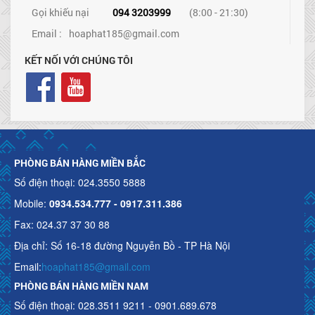
Gọi khiếu nại
094 3203999
(8:00 - 21:30)
Email :
hoaphat185@gmail.com
KẾT NỐI VỚI CHÚNG TÔI
PHÒNG BÁN HÀNG MIỀN BẮC
Số điện thoại: 024.3550 5888
Mobile:
0934.534.777 - 0917.311.386
Fax: 024.37 37 30 88
Địa chỉ: Số 16-18 đường Nguyễn Bồ - TP Hà Nội
Email:
hoaphat185@gmail.com
PHÒNG BÁN HÀNG MIỀN NAM
Số điện thoại: 028.3511 9211 - 0901.689.678