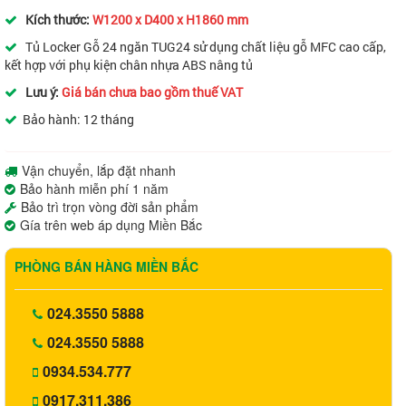
Kích thước
:
W1200 x D400 x H1860 mm
Tủ Locker Gỗ 24 ngăn TUG24
sử dụng chất liệu gỗ MFC cao cấp,
kết hợp với phụ kiện chân nhựa ABS nâng tủ
Lưu ý:
Giá bán chưa bao gồm thuế VAT
Bảo hành: 12 tháng
Vận chuyển, lắp đặt nhanh
Bảo hành miễn phí 1 năm
Bảo trì trọn vòng đời sản phẩm
Gía trên web áp dụng Miền Bắc
PHÒNG BÁN HÀNG MIỀN BẮC
024.3550 5888
024.3550 5888
0934.534.777
0917.311.386