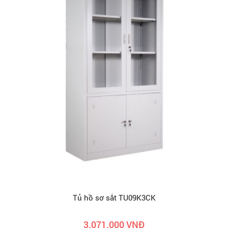
Tủ hồ sơ sắt TU09K3CK
3.071.000 VNĐ