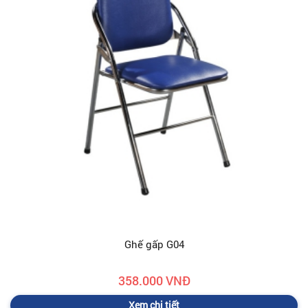
Ghế gấp G04
358.000 VNĐ
Xem chi tiết