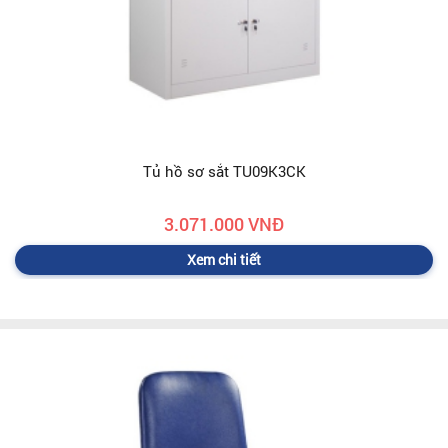
Tủ hồ sơ sắt TU09K3CK
3.071.000 VNĐ
Xem chi tiết