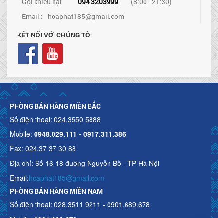
Gọi khiếu nại
094 3203999
(8:00 - 21:30)
Email :
hoaphat185@gmail.com
KẾT NỐI VỚI CHÚNG TÔI
PHÒNG BÁN HÀNG MIỀN BẮC
Số điện thoại: 024.3550 5888
Mobile:
0948.029.111 - 0917.311.386
Fax: 024.37 37 30 88
Địa chỉ: Số 16-18 đường Nguyễn Bồ - TP Hà Nội
Email:
hoaphat185@gmail.com
PHÒNG BÁN HÀNG MIỀN NAM
Số điện thoại: 028.3511 9211 - 0901.689.678