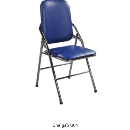
Ghế gấp G04