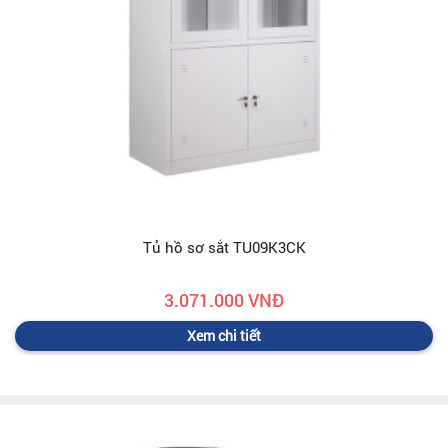
Tủ hồ sơ sắt TU09K3CK
3.071.000 VNĐ
Xem chi tiết