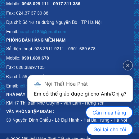
Mobile:
0948.029.111 - 0917.311.386
Fax: 024.37 37 30 88
Địa chỉ: Số 16-18 đường Nguyễn Bồ - TP Hà Nội
Email:
hoaphat185@gmail.com
PHÒNG BÁN HÀNG MIỀN NAM
Số điện thoại: 028.3511 9211 - 0901.689.678
Mobile:
0901.689.678
Fax: 028.38997105
Địa chỉ: 55 Bạch Đằng, Phường 15, Q. Bình Thạnh, HCM
Nội Thất Hòa Phát
Email:
noithathoaphattot@gmail.com
Em có thể giúp được gì cho Anh/Chị ạ? 
NHÀ MÁY
KM 17 Thị trấn Như Quỳnh - Văn Lâm - Hưng Yên
VĂN PHÒNG TẬP ĐOÀN :
Cần mua hàng
39 Nguyễn Đình Chiểu - Lê Đại Hành - Hai Bà Trưng - Hà Nội
Gọi lại cho tôi
© 2026 Nội thất Hòa Phát Tất cả các quyền