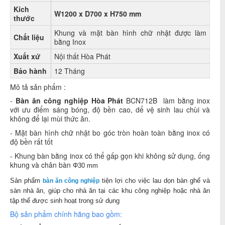
Kích
W1200 x D700 x H750 mm
thước
Khung và mặt bàn hình chữ nhật được làm
Chất liệu
bằng Inox
Xuất xứ
Nội thất Hòa Phát
Bảo hành
12 Tháng
Mô tả sản phẩm :
-
Bàn ăn công nghiệp Hòa Phát
BCN712B làm bằng inox
với ưu điểm sáng bóng, độ bền cao, dể vệ sinh lau chùi và
không để lại mùi thức ăn.
- Mặt bàn hình chữ nhật bo góc tròn hoàn toàn bằng inox có
độ bền rất tốt
- Khung bàn bằng inox có thể gấp gọn khi không sử dụng, ống
khung và chân bàn
Φ30 mm
Sản phẩm
tiện lợi cho việc lau dọn bàn ghế và
bàn ăn công nghiệp
sàn nhà ăn, giúp cho nhà ăn tại các khu công nghiệp hoặc nhà ăn
tập thể được sinh hoạt trong sử dụng
Bộ sản phẩm chính hãng bao gồm: