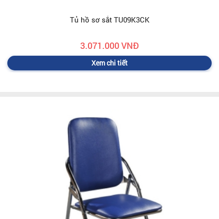
Tủ hồ sơ sắt TU09K3CK
3.071.000 VNĐ
Xem chi tiết