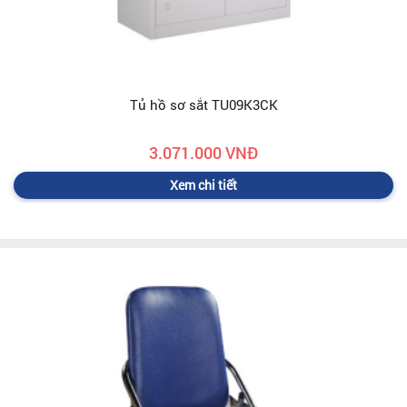
Tủ hồ sơ sắt TU09K3CK
3.071.000 VNĐ
Xem chi tiết