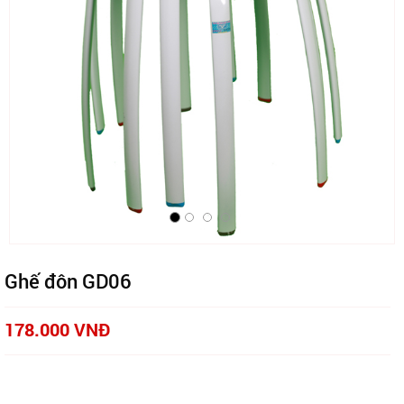
Ghế đôn GD06
178.000 VNĐ