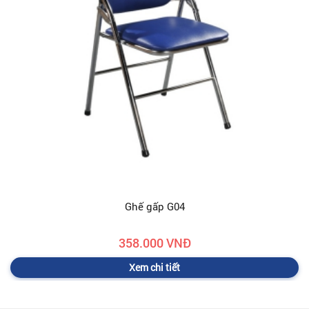
Ghế gấp G04
358.000 VNĐ
Xem chi tiết