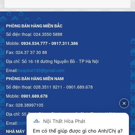
PHÒNG BÁN HÀNG MIỀN BẮC
Số điện thoại: 024.3550 5888
Mobile:
0934.534.777 - 0917.311.386
Fax: 024.37 37 30 88
Địa chỉ: Số 16-18 đường Nguyễn Bồ - TP Hà Nội
Email:
hoaphat185@gmail.com
PHÒNG BÁN HÀNG MIỀN NAM
Số điện thoại: 028.3511 9211 - 0901.689.678
Mobile:
0901.689.678
Fax: 028.38997105
Địa chỉ: 55 Bạch Đằng, Phường 15, Q. Bình Thạnh, HCM
Nội Thất Hòa Phát
Email:
noithathoaphattot@gmail.com
Em có thể giúp được gì cho Anh/Chị ạ? 
NHÀ MÁY