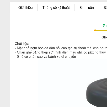
Giới thiệu
Thông số kỹ thuật
Bình luận
S
Gi
Gh
Chất liệu:
- Mặt ghế nệm bọc da đàn hồi cao tạo sự thoải mái cho ngườ
- Chân ghế bằng thép sơn tĩnh điện màu ghi, có pittong thủy
- Ghế có chân sao và bánh xe di chuyển