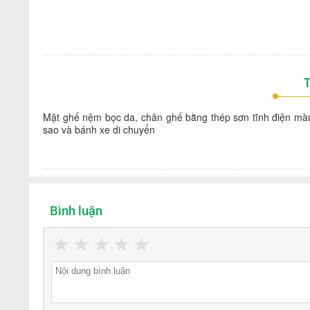
T
Mặt ghế nệm bọc da, chân ghế bằng thép sơn tĩnh điện màu 
sao và bánh xe di chuyển
Bình luận
★
★
★
★
★