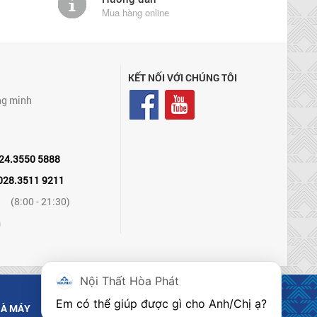
Mua hàng online
KẾT NỐI VỚI CHÚNG TÔI
ng minh
24.3550 5888
028.3511 9211
(8:00 - 21:30)
m
Nội Thất Hòa Phát
Em có thể giúp được gì cho Anh/Chị ạ? 
À MÁY