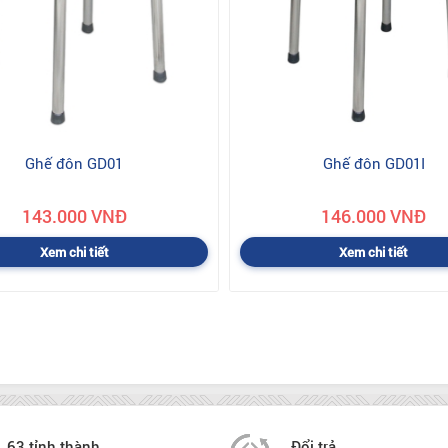
Ghế đôn GD01
Ghế đôn GD01I
143.000 VNĐ
146.000 VNĐ
Xem chi tiết
Xem chi tiết
63 tỉnh thành
Đổi trả