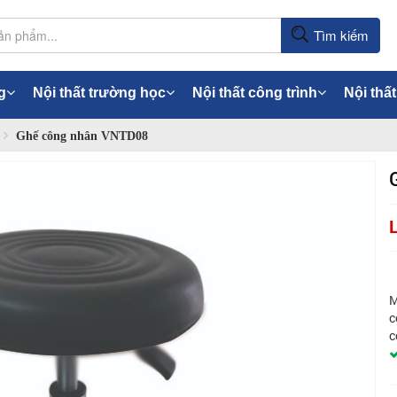
Tìm kiếm
g
Nội thất trường học
Nội thất công trình
Nội thất
Ghế công nhân VNTD08
M
c
c