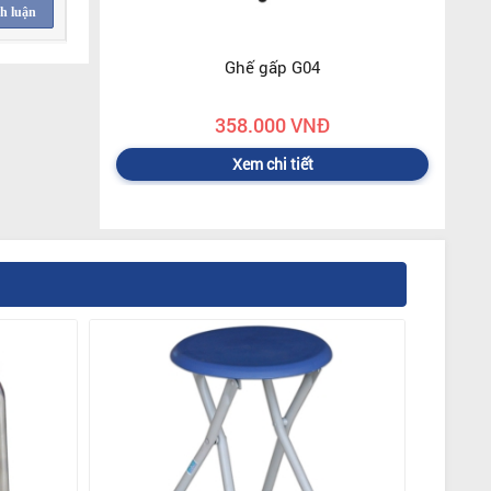
h luận
Ghế gấp G04
358.000 VNĐ
Xem chi tiết