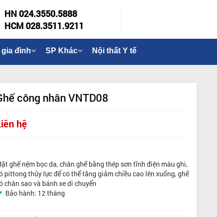
HN 024.3550.5888
HCM 028.3511.9211
 gia đình
SP Khác
Nội thất Y tế
Ghế công nhân VNTD08
Liên hệ
ặt ghế nệm bọc da, chân ghế bằng thép sơn tĩnh điện màu ghi,
ó pittong thủy lực để có thể tăng giảm chiều cao lên xuống, ghế
ó chân sao và bánh xe di chuyển
Bảo hành: 12 tháng