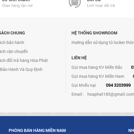
Giao hàng tận nơi
Linh hoạt đổi trả
SÁCH CHUNG
HỆ THỐNG SHOWROOM
ách bảo hành
Hướng dẫn sử dụng tủ locker thô
ách vận chuyển
LIÊN HỆ
ách đổi trả hàng Hòa Phát
Gọi mua hàng KV Miền Bắc
0
 Bảo Hành Và Quy Định
Gọi mua hàng KV Miền Nam
Gọi khiếu nại
094 3203999
Email :
hoaphat185@gmail.co
PHÒNG BÁN HÀNG MIỀN NAM
NH