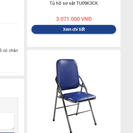
Tủ hồ sơ sắt TU09K3CK
3.071.000 VNĐ
Xem chi tiết
hế có chân