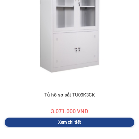
Tủ hồ sơ sắt TU09K3CK
3.071.000 VNĐ
Xem chi tiết