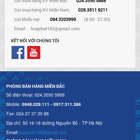
Gọi mua hàng KV Miền Bắc
024.3550 5888
Gọi mua hàng KV Miền Nam
028.3511 9211
Gọi khiếu nại
094 3203999
(8:00 - 21:30)
Email :
hoaphat185@gmail.com
KẾT NỐI VỚI CHÚNG TÔI
PHÒNG BÁN HÀNG MIỀN BẮC
Số điện thoại: 024.3550 5888
Mobile:
0948.029.111 - 0917.311.386
Fax: 024.37 37 30 88
Địa chỉ: Số 16-18 đường Nguyễn Bồ - TP Hà Nội
Email:
hoaphat185@gmail.com