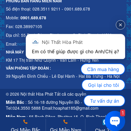
PHÒNG BÁN HÀNG MIỀN NAM
Số điện thoại: 028.3511 9211 - 0901.689.678
Mobile:
0901.689.678
Fax: 028.38997105
Địa chỉ: 55 Bạch Đằng, Phường 15, Q. Bình Thạnh, HCM
Nội Thất Hòa Phát
Email:
noithathoaphattot@gmail.com
Em có thể giúp được gì cho Anh/Chị ạ? 
NHÀ MÁY
KM 17 Thị trấn Như Quỳnh - Văn Lâm - Hưng Yên
VĂN PHÒNG TẬP ĐOÀN :
Cần mua hàng
39 Nguyễn Đình Chiểu - Lê Đại Hành - Hai Bà Trưng - Hà Nội
Gọi lại cho tôi
© 2026 Nội thất Hòa Phát Tất cả các quyền
Tư vấn dự án
Miền Bắc
: Số 16-18 đường Nguyễn Bồ - TP Hà Nội
Tel:024.3550 5888 Email:hoaphat185@gmail.com
1
Miền Nam
: 55 Bạch Đằng, Phường 15, Q. Bình Thạnh, HCM
Tel:028.3511 9211 Email:noithathoaphattot@gmail.com
Gọi Miền Bắc
Gọi Miền Nam
Chat Zalo