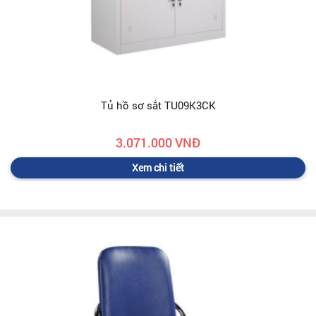
Tủ hồ sơ sắt TU09K3CK
3.071.000 VNĐ
Xem chi tiết