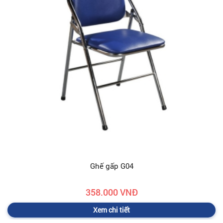
Ghế gấp G04
358.000 VNĐ
Xem chi tiết