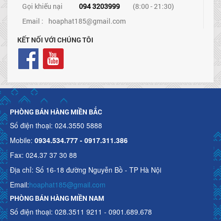
Gọi khiếu nại
094 3203999
(8:00 - 21:30)
Email :
hoaphat185@gmail.com
KẾT NỐI VỚI CHÚNG TÔI
PHÒNG BÁN HÀNG MIỀN BẮC
Số điện thoại: 024.3550 5888
Mobile:
0934.534.777 - 0917.311.386
Fax: 024.37 37 30 88
Địa chỉ: Số 16-18 đường Nguyễn Bồ - TP Hà Nội
Email:
hoaphat185@gmail.com
PHÒNG BÁN HÀNG MIỀN NAM
Số điện thoại: 028.3511 9211 - 0901.689.678