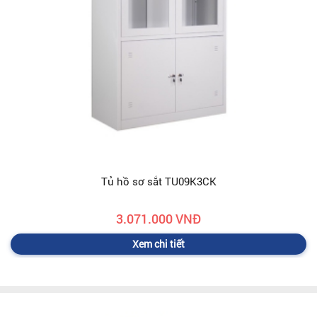
Tủ hồ sơ sắt TU09K3CK
3.071.000 VNĐ
Xem chi tiết