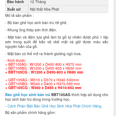
Bảo hành
12 Tháng
Xuất xứ
Nội thất Hòa Phát
Mô tả sản phẩm :
- Bộ bàn ghế học sinh bán trú rời ghế.
- Khung ống thép sơn tĩnh điện.
- Mặt bàn và đệm tựa ghế làm từ gỗ tự nhiên được phủ 1 lớp
sơn trong suốt để bảo vệ vbề mặt và giữ được màu sắc
nguyên bản của gỗ.
- Mặt bàn có thể mở ra thành giường ngủ trưa.
-
Kích thước:
+ BBT105AG : W1200 x D400-800 x H570 mm
+ BBT105BG : W1200 x D450-903 x H630 mm
+ BBT105CG : W1200 x D450-903 x H690 mm
+ GBT105AG : W310 x D370 x H340-530mm
+ GBT105BG : W340 x D400 x H370-590 mm
+ GBT105CG : W360 x D455 x H410-652 mm
Bàn ghế học sinh bán trú
BBT105AG
thích hợp sử dụng cho
học sinh bán trú dùng trong
trường học
.
-
Cách Phân Biệt Bàn Ghế Học Sinh Hòa Phát Chính Hãng
.
Bộ sản phẩm chính hãng gồm: