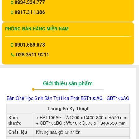
0934.534.777
0917.311.386
PHÒNG BÁN HÀNG MIỀN NAM
0901.689.678
028.3511 9211
Giới thiệu sản phẩm
Bàn Ghế Học Sinh Bán Trú Hòa Phát BBT105AG - GBT105AG
Thông Số Kỹ Thuật
Kích
+ BBT105AG : W1200 x D400-800 x H570 mm
thước
+ GBT105BG : W310 x D370 x H340-530 mm
Chất liệu
Khung sắt, gỗ tự nhiên