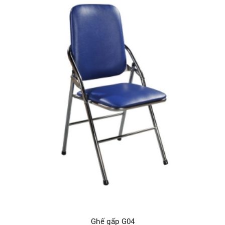
Ghế gấp G04