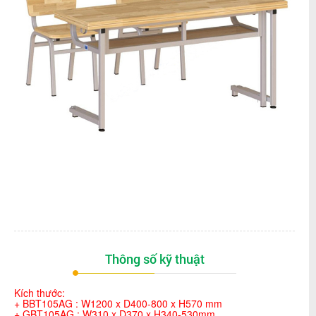
Thông số kỹ thuật
Kích thước:
+ BBT105AG : W1200 x D400-800 x H570 mm
+ GBT105AG : W310 x D370 x H340-530mm