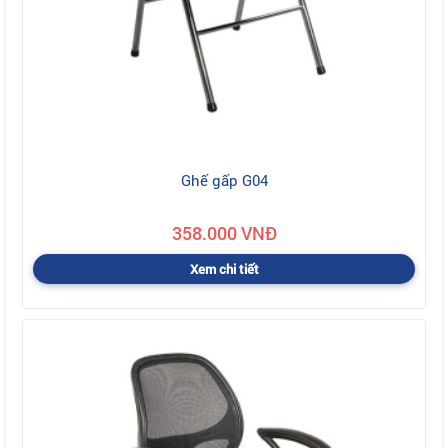
Ghế gấp G04
358.000 VNĐ
Xem chi tiết