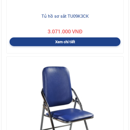
Tủ hồ sơ sắt TU09K3CK
3.071.000 VNĐ
Xem chi tiết