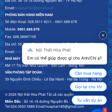
Địa chỉ: Số 16-18 đường Nguyễn Bồ - TP Hà Nội
Email:
hoaphat185@gmail.com
PHÒNG BÁN HÀNG MIỀN NAM
Số điện thoại: 028.3511 9211 - 0901.689.678
Mobile:
0901.689.678
Fax: 028.38997105
Địa chỉ: 55 Bạch Đằng, Phường 15, Q. Bình Thạnh, HCM
Nội Thất Hòa Phát
Email:
noithathoaphattot@gmail.com
Em có thể giúp được gì cho Anh/Chị ạ? 
NHÀ MÁY
KM 17 Thị trấn Như Quỳnh - Văn Lâm - Hưng Yên
VĂN PHÒNG TẬP ĐOÀN :
Cần mua hàng
39 Nguyễn Đình Chiểu - Lê Đại Hành - Hai Bà Trưng - Hà Nội
Gọi lại cho tôi
© 2026 Nội thất Hòa Phát Tất cả các quyền
Tư vấn dự án
Miền Bắc
: Số 16-18 đường Nguyễn Bồ - TP Hà Nội
Tel:024.3550 5888 Email:hoaphat185@gmail.com
1