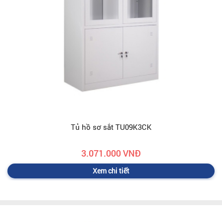
Tủ hồ sơ sắt TU09K3CK
3.071.000 VNĐ
Xem chi tiết