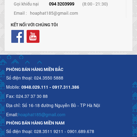
Gọi khiếu nại
094 3203999
(8:00 - 21:30)
Email :
hoaphat185@gmail.com
KẾT NỐI VỚI CHÚNG TÔI
PHÒNG BÁN HÀNG MIỀN BẮC
Số điện thoại: 024.3550 5888
Mobile:
0948.029.111 - 0917.311.386
Fax: 024.37 37 30 88
Địa chỉ: Số 16-18 đường Nguyễn Bồ - TP Hà Nội
Email:
hoaphat185@gmail.com
PHÒNG BÁN HÀNG MIỀN NAM
Số điện thoại: 028.3511 9211 - 0901.689.678