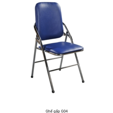
Ghế gấp G04