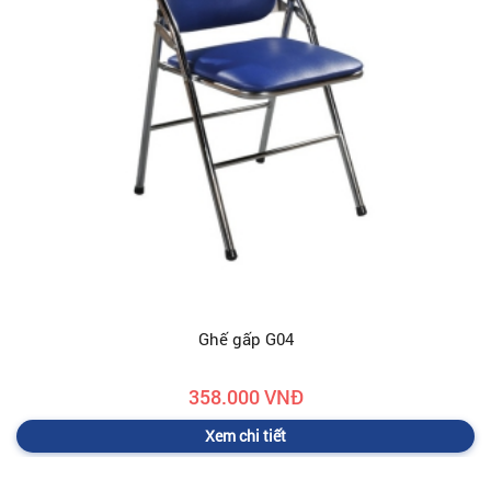
Ghế gấp G04
358.000 VNĐ
Xem chi tiết