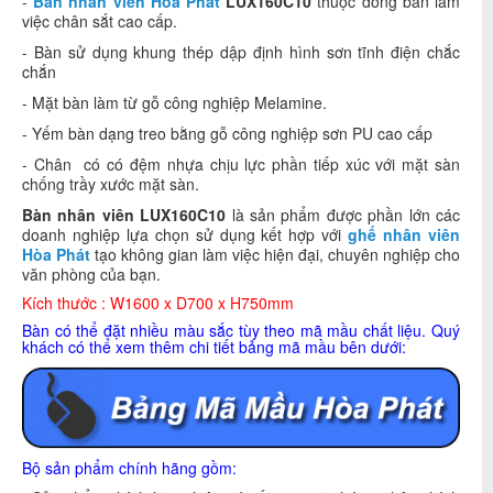
-
Bàn nhân viên Hòa Phát
LUX160C10
thuộc dòng bàn làm
việc chân sắt cao cấp.
- Bàn sử dụng khung thép dập định hình sơn tĩnh điện chắc
chắn
- Mặt bàn làm từ gỗ công nghiệp Melamine.
- Yếm bàn dạng treo bằng gỗ công nghiệp sơn PU cao cấp
- Chân có có đệm nhựa chịu lực phần tiếp xúc với mặt sàn
chống trầy xước mặt sàn.
Bàn nhân viên LUX160C10
là sản phẩm được phần lớn các
doanh nghiệp lựa chọn sử dụng kết hợp với
ghế nhân viên
Hòa Phát
tạo không gian làm việc hiện đại, chuyên nghiệp cho
văn phòng của bạn.
Kích thước : W1600 x D700 x H750mm
Bàn có thể đặt nhiều màu sắc tùy theo mã mầu chất liệu. Quý
khách có thể xem thêm chi tiết bảng mã mầu bên dưới:
Bộ sản phẩm chính hãng gồm: