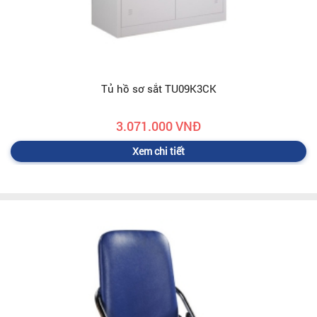
Tủ hồ sơ sắt TU09K3CK
3.071.000 VNĐ
Xem chi tiết