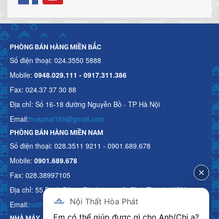
PHÒNG BÁN HÀNG MIỀN BẮC
Số điện thoại: 024.3550 5888
Mobile:
0948.029.111 - 0917.311.386
Fax: 024.37 37 30 88
Địa chỉ: Số 16-18 đường Nguyễn Bồ - TP Hà Nội
Email:
hoaphat185@gmail.com
PHÒNG BÁN HÀNG MIỀN NAM
Số điện thoại: 028.3511 9211 - 0901.689.678
Mobile:
0901.689.678
Fax: 028.38997105
Địa chỉ: 55 Bạch Đằng, Phường 15, Q. Bình Thạnh, HCM
Nội Thất Hòa Phát
Email:
noithathoaphattot@gmail.com
Em có thể giúp được gì cho Anh/Chị ạ? 
NHÀ MÁY