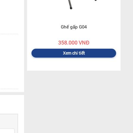
Ghế gấp G04
358.000 VNĐ
Xem chi tiết