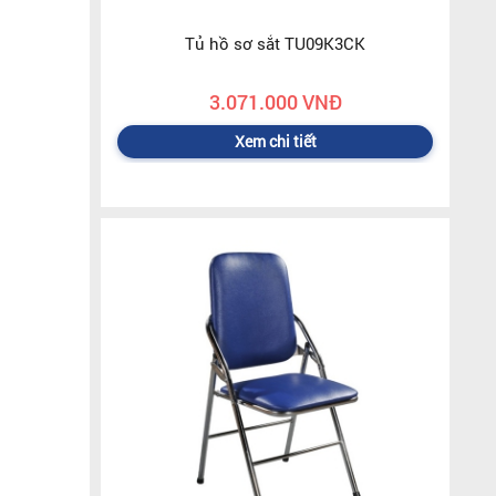
Tủ hồ sơ sắt TU09K3CK
3.071.000 VNĐ
Xem chi tiết