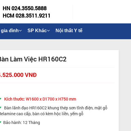
HN 024.3550.5888
HCM 028.3511.9211
 gia đình
SP Khác
Nội thất Y tế
Bàn Làm Việc HR160C2
4.525.000 VNĐ
Kích thước: W1600 x D1700 x H750 mm
Bàn lãnh đạo HR160C2 khung thép sơn tĩnh điện, mặt gỗ
elamine cao cấp, bàn có kèm hộc liền, yếm gỗ
Bảo hành: 12 Tháng