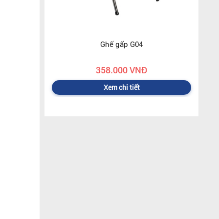
Ghế gấp G04
358.000 VNĐ
Xem chi tiết