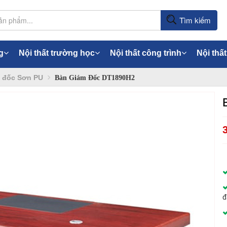
Tìm kiếm
g
Nội thất trường học
Nội thất công trình
Nội thất
 đốc Sơn PU
Bàn Giám Đốc DT1890H2
đ