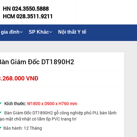
HN 024.3550.5888
HCM 028.3511.9211
 gia đình
SP Khác
Nội thất Y tế
Bàn Giám Đốc DT1890H2
3.268.000 VNĐ
Kích thước:
W1800 x D900 x H760 mm
Bàn Giám Đốc DT1890H2 gỗ công nghiệp phủ PU, bàn lãnh
ạo mặt chữ nhật có tấm ốp PVC trang trí
Bảo hành: 12 Tháng