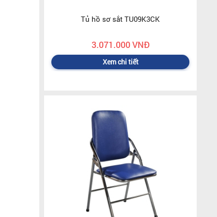
Tủ hồ sơ sắt TU09K3CK
3.071.000 VNĐ
Xem chi tiết