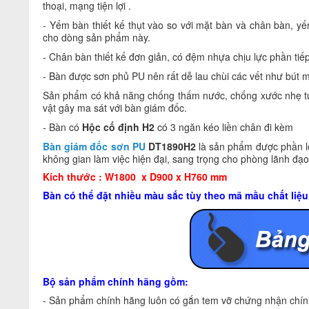
thoại, mạng tiện lợi .
- Yếm bàn thiết kế thụt vào so với mặt bàn và chân bàn, yế
cho dòng sản phẩm này.
- Chân bàn thiết kế đơn giản, có đệm nhựa chịu lực phần tiếp
-
Bàn được sơn phủ PU nên rất dễ lau chùi các vết như bút mự
Sản phẩm có khả năng chống thấm nước, chống xước nhẹ tuy
vật gây ma sát với bàn giám đốc.
- Bàn có
Hộc cố định H2
có 3 ngăn kéo liền chân đi kèm
Bàn giám đốc sơn PU
DT1890H2
là sản phẩm được phần l
không gian làm việc hiện đại, sang trọng cho phòng lãnh đạo
Kích thước : W1800 x D900 x H760 mm
Bàn có thể đặt nhiều màu sắc tùy theo mã mầu chất liệ
Bộ sản phẩm chính hãng gồm:
- Sản phẩm chính hãng luôn có gắn tem vỡ chứng nhận chính