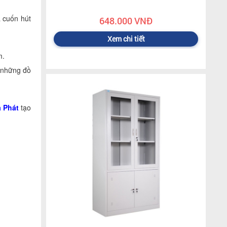
à cuốn hút
648.000 VNĐ
Xem chi tiết
m.
 những đồ
 Phát
tạo