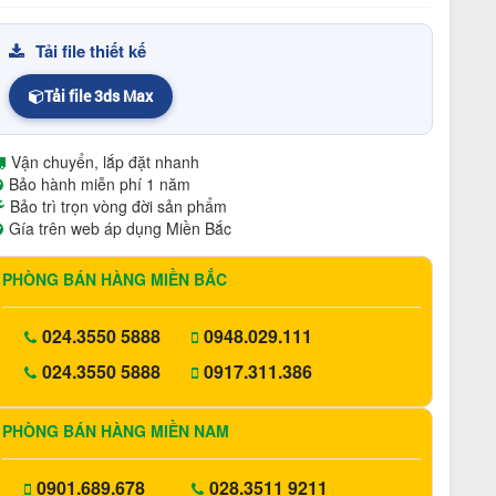
Tải file thiết kế
Tải file 3ds Max
Vận chuyển, lắp đặt nhanh
Bảo hành miễn phí 1 năm
Bảo trì trọn vòng đời sản phẩm
Gía trên web áp dụng Miền Bắc
PHÒNG BÁN HÀNG MIỀN BẮC
024.3550 5888
0948.029.111
024.3550 5888
0917.311.386
PHÒNG BÁN HÀNG MIỀN NAM
0901.689.678
028.3511 9211