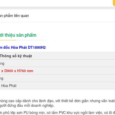
ản phẩm liên quan
ới thiệu sản phẩm
m đốc Hòa Phát DT1890H2
Thông số kỹ thuật
ẳng
 x D900 x H760 mm
ng
t Hòa Phát
òng cao cấp dành cho lãnh đạo, với thiết kế đơn giản nhưng vẫn toát
người đứng đầu mỗi doanh nghiệp.
c phủ lớp sơn PU bóng mịn, có tấm PVC khu vực ngồi làm việc, có lỗ đ