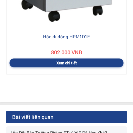
Hộc di động HPM1D1F
802.000 VNĐ
Xem chi tiết
Bài viết liên quan
Lắp Đặt Bàn Trưởng Phòng ET1600E Dễ Hay Khó?