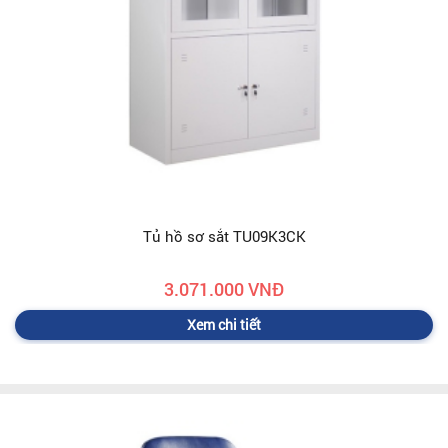
Tủ hồ sơ sắt TU09K3CK
3.071.000 VNĐ
Xem chi tiết