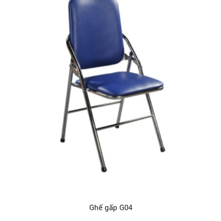
Ghế gấp G04