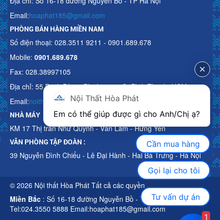
Địa chỉ: Số 16-18 đường Nguyễn Bồ - TP Hà Nội
Email:
hoaphat185@gmail.com
PHÒNG BÁN HÀNG MIỀN NAM
Số điện thoại: 028.3511 9211 - 0901.689.678
Mobile:
0901.689.678
Fax: 028.38997105
Địa chỉ: 55 Bạch Đằng, Phường 15, Q. Bình Thạnh, HCM
Nội Thất Hòa Phát
Email:
noithathoaphattot@gmail.com
Em có thể giúp được gì cho Anh/Chị ạ? 
NHÀ MÁY
KM 17 Thị trấn Như Quỳnh - Văn Lâm - Hưng Yên
VĂN PHÒNG TẬP ĐOÀN :
Cần mua hàng
39 Nguyễn Đình Chiểu - Lê Đại Hành - Hai Bà Trưng - Hà Nội
Gọi lại cho tôi
© 2026 Nội thất Hòa Phát Tất cả các quyền
Tư vấn dự án
Miền Bắc
: Số 16-18 đường Nguyễn Bồ - TP Hà Nội
Tel:024.3550 5888 Email:hoaphat185@gmail.com
1