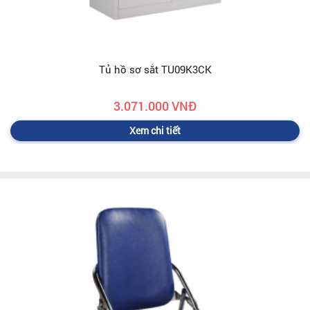
Tủ hồ sơ sắt TU09K3CK
3.071.000 VNĐ
Xem chi tiết