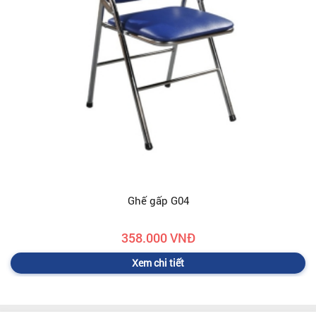
Ghế gấp G04
358.000 VNĐ
Xem chi tiết