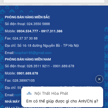
PHÒNG BÁN HÀNG MIỀN BẮC
Số điện thoại: 024.3550 5888
Mobile:
0934.534.777 - 0917.311.386
Fax: 024.37 37 30 88
Địa chỉ: Số 16-18 đường Nguyễn Bồ - TP Hà Nội
Email:
hoaphat185@gmail.com
PHÒNG BÁN HÀNG MIỀN NAM
Số điện thoại: 028.3511 9211 - 0901.689.678
Mobile:
0901.689.678
Fax: 028.38997105
Địa chỉ: 55 Bạch Đằng, Phường 15, Q. Bình Thạnh, HCM
Nội Thất Hòa Phát
Email:
noithathoaphattot@gmail.com
Em có thể giúp được gì cho Anh/Chị ạ? 
NHÀ MÁY